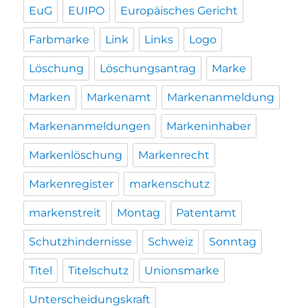
EuG
EUIPO
Europäisches Gericht
Farbmarke
Link
Links
Logo
Löschung
Löschungsantrag
Marke
Marken
Markenamt
Markenanmeldung
Markenanmeldungen
Markeninhaber
Markenlöschung
Markenrecht
Markenregister
markenschutz
markenstreit
Montag
Patentamt
Schutzhindernisse
Schweiz
Sonntag
Titel
Titelschutz
Unionsmarke
Unterscheidungskraft