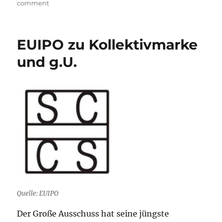
on
comment
Umwandlung
macht’s
möglich
EUIPO zu Kollektivmarke
–
Priorität
und g.U.
trotz
Nichtigkeit
Quelle: EUIPO
Der Große Ausschuss hat seine jüngste