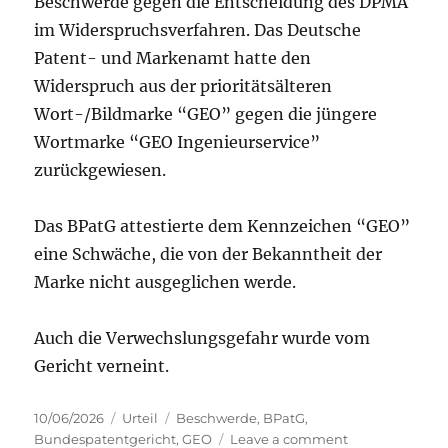
Beschwerde gegen die Entscheidung des DPMA
im Widerspruchsverfahren. Das Deutsche
Patent- und Markenamt hatte den
Widerspruch aus der prioritätsälteren
Wort-/Bildmarke “GEO” gegen die jüngere
Wortmarke “GEO Ingenieurservice”
zurückgewiesen.
Das BPatG attestierte dem Kennzeichen “GEO”
eine Schwäche, die von der Bekanntheit der
Marke nicht ausgeglichen werde.
Auch die Verwechslungsgefahr wurde vom
Gericht verneint.
Posted
Categories
Tags
10/06/2026
Urteil
Beschwerde
,
BPatG
,
on
on
Bundespatentgericht
,
GEO
Leave a comment