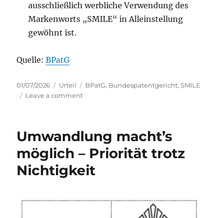
ausschließlich werbliche Verwendung des
Markenworts „SMILE“ in Alleinstellung
gewöhnt ist.
Quelle:
BPatG
Posted
Categories
Tags
01/07/2026
Urteil
BPatG
,
Bundespatentgericht
,
SMILE
on
on
Leave a comment
BPatG:
SMILE
:)
Umwandlung macht’s
möglich – Priorität trotz
Nichtigkeit