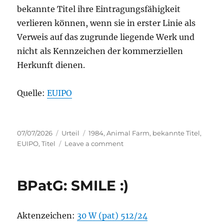
bekannte Titel ihre Eintragungsfähigkeit
verlieren können, wenn sie in erster Linie als
Verweis auf das zugrunde liegende Werk und
nicht als Kennzeichen der kommerziellen
Herkunft dienen.
Quelle:
EUIPO
Posted
Categories
Tags
07/07/2026
Urteil
1984
,
Animal Farm
,
bekannte Titel
,
on
on
EUIPO
,
Titel
Leave a comment
EUIPO:
Animal
Farm
BPatG: SMILE :)
und
1984
-
Aktenzeichen:
30 W (pat) 512/24
Entscheidung