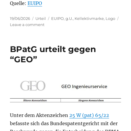
Quelle:
EUIPO
Posted
Categories
Tags
19/06/2026
Urteil
EUIPO
,
g.U.
,
Kellektivmarke
,
Logo
on
on
Leave a comment
EUIPO
zu
Kollektivmarke
BPatG urteilt gegen
und
g.U.
“GEO”
Unter dem Aktenzeichen
25 W (pat) 65/22
befasste sich das Bundespatentgericht mit der