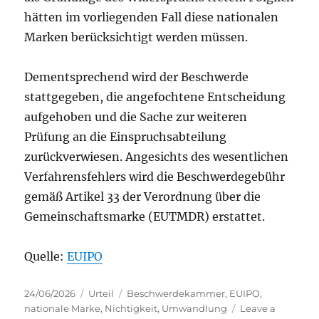
hätten im vorliegenden Fall diese nationalen
Marken berücksichtigt werden müssen.
Dementsprechend wird der Beschwerde
stattgegeben, die angefochtene Entscheidung
aufgehoben und die Sache zur weiteren
Prüfung an die Einspruchsabteilung
zurückverwiesen. Angesichts des wesentlichen
Verfahrensfehlers wird die Beschwerdegebühr
gemäß Artikel 33 der Verordnung über die
Gemeinschaftsmarke (EUTMDR) erstattet.
Quelle:
EUIPO
Posted
Categories
Tags
24/06/2026
Urteil
Beschwerdekammer
,
EUIPO
,
on
nationale Marke
,
Nichtigkeit
,
Umwandlung
Leave a