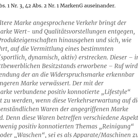
bs. 1 Nr. 3, 42 Abs. 2 Nr. 1 MarkenG auseinander.
ältere Marke angesprochene Verkehr bringt der
rke Wert- und Qualitätsvorstellungen entgegen,
 Produkteigenschaften hinausgehen und sich, wie
hrt, auf die Vermittlung eines bestimmten
sportlich, dynamisch, aktiv) erstrecken. Dieser – 
ttbewerblichen Besitzstands erworbene – Ruf wird
endung der an die Widerspruchsmarke erkennbar
ngeren Marke verwässert. Der mit der
rke verbundene positiv konnotierte „Lifestyle“
ert zu werden, wenn diese Verkehrserwartung auf di
enständlichen Waren der angegriffenen Marke
d. Denn diese Waren betreffen verschiedene Aspek
wenig positiv konnotierten Themas „Reinigung“
oder „Waschen“, sei es als Apparate/Maschinen z