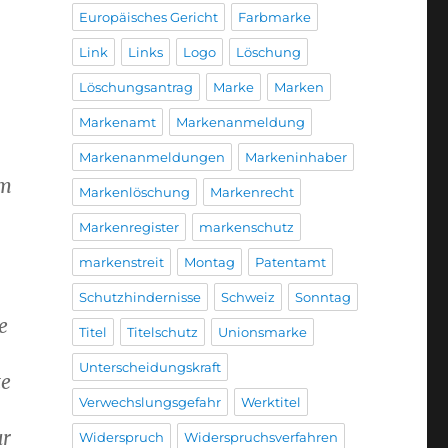
Europäisches Gericht
Farbmarke
Link
Links
Logo
Löschung
Löschungsantrag
Marke
Marken
Markenamt
Markenanmeldung
Markenanmeldungen
Markeninhaber
im
Markenlöschung
Markenrecht
Markenregister
markenschutz
markenstreit
Montag
Patentamt
Schutzhindernisse
Schweiz
Sonntag
e
Titel
Titelschutz
Unionsmarke
Unterscheidungskraft
te
Verwechslungsgefahr
Werktitel
ur
Widerspruch
Widerspruchsverfahren