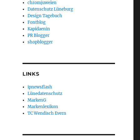
chromjuwelen
Datenschutz Lüneburg
Design Tagebuch
Fontblog
Kapidaenin
PR Blogger
shopblogger
LINKS
ipnewsflash
Lünedatenschutz
MarkenG
Markenlexikon
TC Wendisch Evern