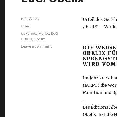
Posted
19/05/2026
Urteil des Geric
on
Categories
Urteil
/ EUIPO – Works
Tags
bekannte Marke
,
EuG
,
EUIPO
,
Obelix
on
Leave a comment
DIE WEIG
EuG:
OBELIX F
Obelix
SPRENGSTO
WIRD VOM
Im Jahr 2022 ha
(EUIPO) die Wor
Munition und Sp
.
Les Éditions Al
Obelix, hat die 