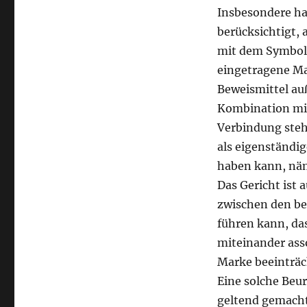
Insbesondere ha
berücksichtigt,
mit dem Symbol 
eingetragene Mar
Beweismittel auß
Kombination mit
Verbindung steht
als eigenständi
haben kann, näm
Das Gericht ist
zwischen den be
führen kann, da
miteinander ass
Marke beeinträch
Eine solche Beu
geltend gemacht