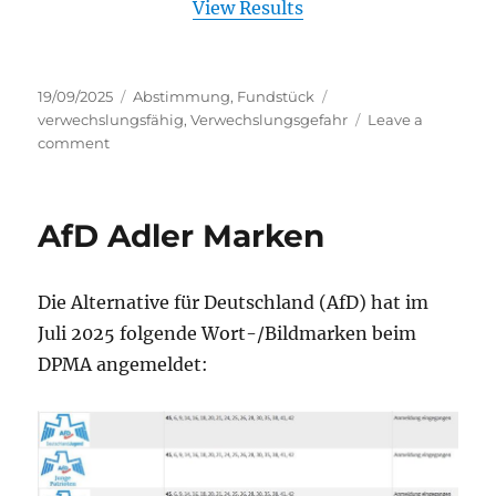
View Results
Posted
Categories
Tags
19/09/2025
Abstimmung
,
Fundstück
on
verwechslungsfähig
,
Verwechslungsgefahr
Leave a
on
comment
Verwechslungsfähig?
AfD Adler Marken
Die Alternative für Deutschland (AfD) hat im
Juli 2025 folgende Wort-/Bildmarken beim
DPMA angemeldet: