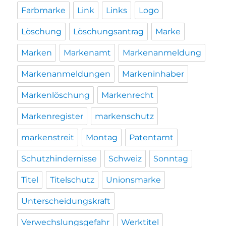
Farbmarke
Link
Links
Logo
Löschung
Löschungsantrag
Marke
Marken
Markenamt
Markenanmeldung
Markenanmeldungen
Markeninhaber
Markenlöschung
Markenrecht
Markenregister
markenschutz
markenstreit
Montag
Patentamt
Schutzhindernisse
Schweiz
Sonntag
Titel
Titelschutz
Unionsmarke
Unterscheidungskraft
Verwechslungsgefahr
Werktitel