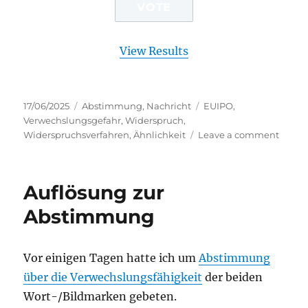
View Results
Posted
Categories
Tags
17/06/2025
Abstimmung
,
Nachricht
EUIPO
,
on
Verwechslungsgefahr
,
Widerspruch
,
on
Widerspruchsverfahren
,
Ähnlichkeit
Leave a comment
Marken
TUI
gege
Auflösung zur
Edeka
Abstimmung
Vor einigen Tagen hatte ich um
Abstimmung
über die Verwechslungsfähigkeit
der beiden
Wort-/Bildmarken gebeten.