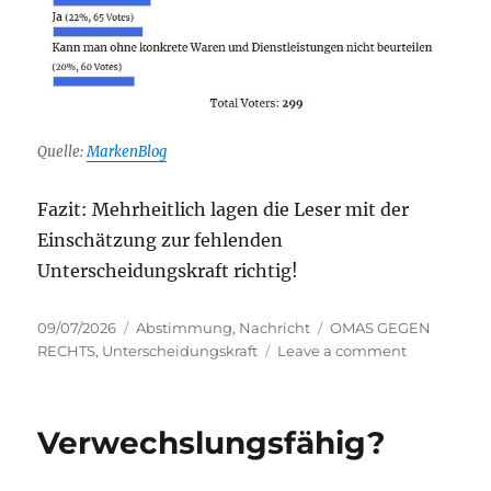
Quelle:
MarkenBlog
Fazit: Mehrheitlich lagen die Leser mit der
Einschätzung zur fehlenden
Unterscheidungskraft richtig!
Posted
Categories
Tags
09/07/2026
Abstimmung
,
Nachricht
OMAS GEGEN
on
on
RECHTS
,
Unterscheidungskraft
Leave a comment
OMAS
GEGEN
RECHTS
Verwechslungsfähig?
–
da
lagen