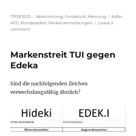
Posted
Categories
Tags
17/09/2025
Abstimmung
,
Fundstück
,
Meinung
Adler
,
on
AFD
,
Bundesadler
,
Markenanmeldungen
Leave a
on
comment
AfD
Adler
Marken
Markenstreit TUI gegen
Edeka
Sind die nachfolgenden Zeichen
verwechslungsfähig ähnlich?