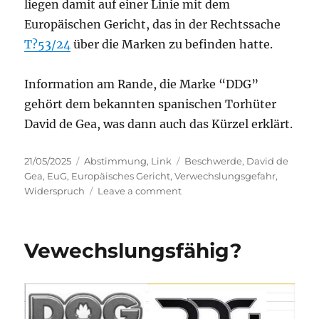
liegen damit auf einer Linie mit dem
Europäischen Gericht, das in der Rechtssache
T?53/24
über die Marken zu befinden hatte.
Information am Rande, die Marke “DDG”
gehört dem bekannten spanischen Torhüter
David de Gea, was dann auch das Kürzel erklärt.
Posted
Categories
Tags
21/05/2025
Abstimmung
,
Link
Beschwerde
,
David de
on
Gea
,
EuG
,
Europäisches Gericht
,
Verwechslungsgefahr
,
on
Widerspruch
Leave a comment
Auflösung
zur
Abstimmung
Vewechslungsfähig?