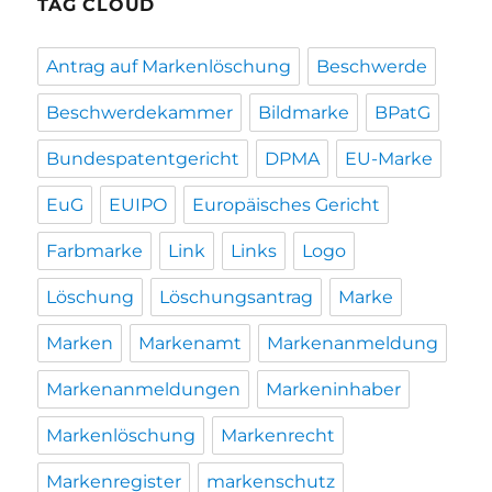
TAG CLOUD
Antrag auf Markenlöschung
Beschwerde
Beschwerdekammer
Bildmarke
BPatG
Bundespatentgericht
DPMA
EU-Marke
EuG
EUIPO
Europäisches Gericht
Farbmarke
Link
Links
Logo
Löschung
Löschungsantrag
Marke
Marken
Markenamt
Markenanmeldung
Markenanmeldungen
Markeninhaber
Markenlöschung
Markenrecht
Markenregister
markenschutz