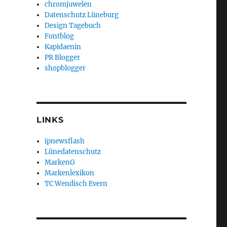
chromjuwelen
Datenschutz Lüneburg
Design Tagebuch
Fontblog
Kapidaenin
PR Blogger
shopblogger
LINKS
ipnewsflash
Lünedatenschutz
MarkenG
Markenlexikon
TC Wendisch Evern