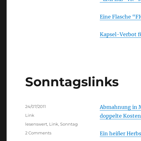
Eine Flasche “FI
Kapsel-Verbot f
Sonntagslinks
Posted
24/07/2011
Abmahnung in M
on
Categories
Link
doppelte Kosten
Tags
lesenswert
,
Link
,
Sonntag
on
2 Comments
Ein heißer Herb
Sonntagslinks