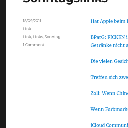
Posted
18/09/2011
Hat Apple beim 
on
Categories
Link
Tags
Link
,
Links
,
Sonntag
BPatG: FICKEN i
on
1 Comment
Getränke nicht s
Sonntagslinks
Die vielen Gesi
Treffen sich zw
Zoll: Wenn Chin
Wenn Farbmarke
iCloud Communic