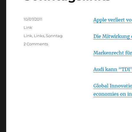
Posted
10/07/2011
Apple verliert 
on
Categories
Link
Tags
Link
,
Links
,
Sonntag
Die Mitwirkung 
on
2 Comments
Sonntagslinks
Markenrecht für
Audi kann “TDI”
Global Innovati
economies on in