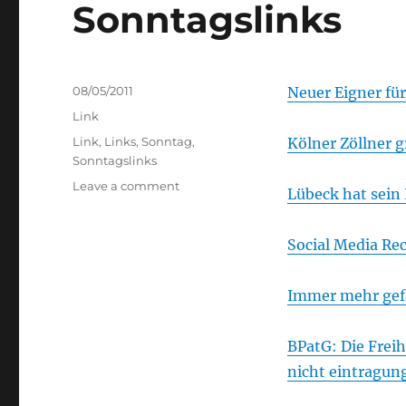
Sonntagslinks
Posted
08/05/2011
Neuer Eigner für
on
Categories
Link
Tags
Link
,
Links
,
Sonntag
,
Kölner Zöllner g
Sonntagslinks
on
Leave a comment
Lübeck hat sein 
Sonntagslinks
Social Media Rec
Immer mehr gefä
BPatG: Die Frei
nicht eintragun