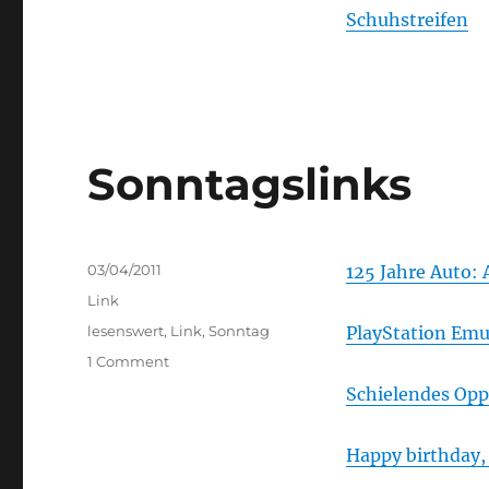
Schuhstreifen
Sonntagslinks
Posted
03/04/2011
125 Jahre Auto:
on
Categories
Link
Tags
lesenswert
,
Link
,
Sonntag
PlayStation Emu
on
1 Comment
Sonntagslinks
Schielendes Opp
Happy birthday