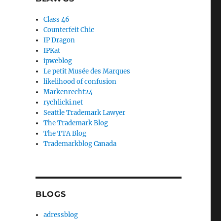
Class 46
Counterfeit Chic
IP Dragon
IPKat
ipweblog
Le petit Musée des Marques
likelihood of confusion
Markenrecht24
rychlicki.net
Seattle Trademark Lawyer
The Trademark Blog
The TTA Blog
Trademarkblog Canada
BLOGS
adressblog