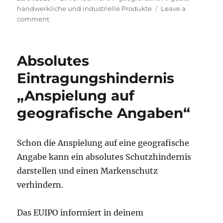
on
handwerkliche und industrielle Produkte
Leave a
on
comment
DPMA:
Porzellan,
Kuckucksuhren,
Absolutes
Messer:
Neuer
Eintragungshindernis
Schutz
„Anspielung auf
für
regionale
geografische Angaben“
Erzeugnisse
Schon die Anspielung auf eine geografische
Angabe kann ein absolutes Schutzhindernis
darstellen und einen Markenschutz
verhindern.
Das EUIPO informiert in deinem