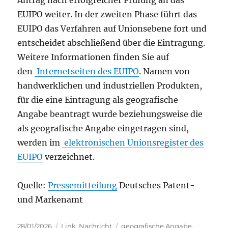
Antrag nach erfolgreicher Prüfung an das
EUIPO weiter. In der zweiten Phase führt das
EUIPO das Verfahren auf Unionsebene fort und
entscheidet abschließend über die Eintragung.
Weitere Informationen finden Sie auf
den
Internetseiten des EUIPO
. Namen von
handwerklichen und industriellen Produkten,
für die eine Eintragung als geografische
Angabe beantragt wurde beziehungsweise die
als geografische Angabe eingetragen sind,
werden im
elektronischen Unionsregister des
EUIPO
verzeichnet.
Quelle:
Pressemitteilung
Deutsches Patent-
und Markenamt
Posted
Categories
Tags
28/01/2026
Link
,
Nachricht
geografische Angabe
,