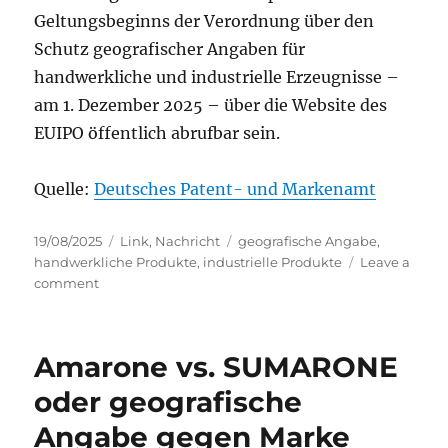
Geltungsbeginns der Verordnung über den
Schutz geografischer Angaben für
handwerkliche und industrielle Erzeugnisse –
am 1. Dezember 2025 – über die Website des
EUIPO öffentlich abrufbar sein.
Quelle:
Deutsches Patent- und Markenamt
Posted
Categories
Tags
19/08/2025
Link
,
Nachricht
geografische Angabe
,
on
handwerkliche Produkte
,
industrielle Produkte
Leave a
on
comment
DPMA:
Schutz
geografischer
Amarone vs. SUMARONE
Angaben
gemäß
oder geografische
EU-
Angabe gegen Marke
Verordnung