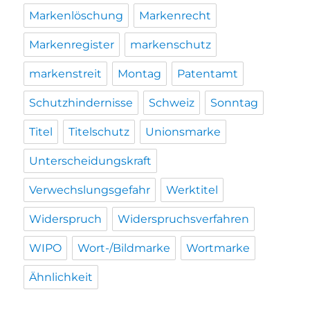
Markenlöschung
Markenrecht
Markenregister
markenschutz
markenstreit
Montag
Patentamt
Schutzhindernisse
Schweiz
Sonntag
Titel
Titelschutz
Unionsmarke
Unterscheidungskraft
Verwechslungsgefahr
Werktitel
Widerspruch
Widerspruchsverfahren
WIPO
Wort-/Bildmarke
Wortmarke
Ähnlichkeit