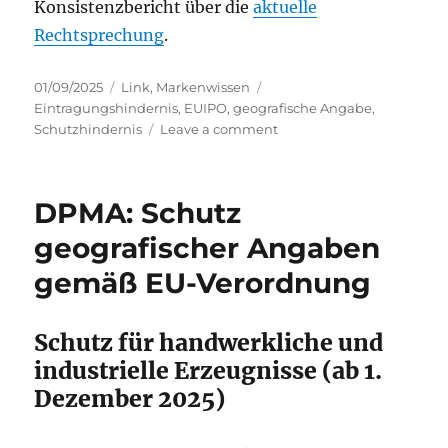
Konsistenzbericht über die
aktuelle
Rechtsprechung
.
Posted
Categories
Tags
01/09/2025
Link
,
Markenwissen
on
Eintragungshindernis
,
EUIPO
,
geografische Angabe
,
on
Schutzhindernis
Leave a comment
Absolutes
Eintragungshindernis
„Anspielung
DPMA: Schutz
auf
geografische
geografischer Angaben
Angaben“
gemäß EU-Verordnung
Schutz für handwerkliche und
industrielle Erzeugnisse (ab 1.
Dezember 2025)