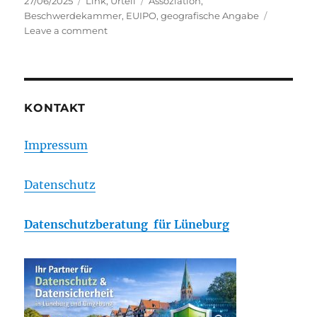
27/06/2025
Link
,
Urteil
Assoziation
,
on
Beschwerdekammer
,
EUIPO
,
geografische Angabe
on
Leave a comment
Amarone
vs.
SUMARONE
oder
geografische
KONTAKT
Angabe
gegen
Impressum
Marke
Datenschutz
Datenschutzberatung für Lüneburg