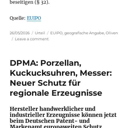
beseitigen (§ 32).
Quelle:
EUIPO
Posted
Categories
Tags
26/05/2026
Urteil
EUIPO
,
geografische Angabe
,
Oliven
on
on
Leave a comment
EUIPO:
Kalamata
vs
DPMA: Porzellan,
KALAMATOS
Kuckucksuhren, Messer:
Neuer Schutz für
regionale Erzeugnisse
Hersteller handwerklicher und
industrieller Erzeugnisse können jetzt
beim Deutschen Patent- und
Markenamt europaweiten Schutz