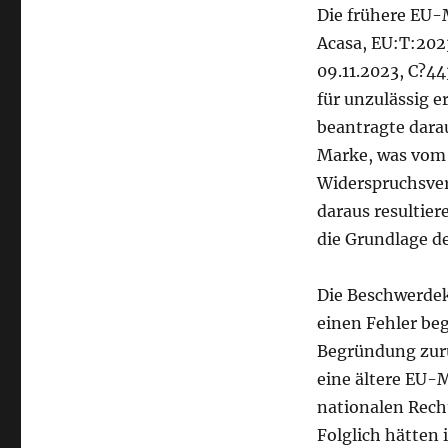
Die frühere EU-
Acasa, EU:T:2023
09.11.2023, C?4
für unzulässig e
beantragte dara
Marke, was vom 
Widerspruchsver
daraus resultie
die Grundlage de
Die Beschwerdek
einen Fehler beg
Begründung zurü
eine ältere EU-
nationalen Recht
Folglich hätten 