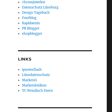
chromjuwelen
Datenschutz Lüneburg
Design Tagebuch
Fontblog
Kapidaenin
PR Blogger
shopblogger
LINKS
ipnewsflash
Lünedatenschutz
MarkenG
Markenlexikon
TC Wendisch Evern