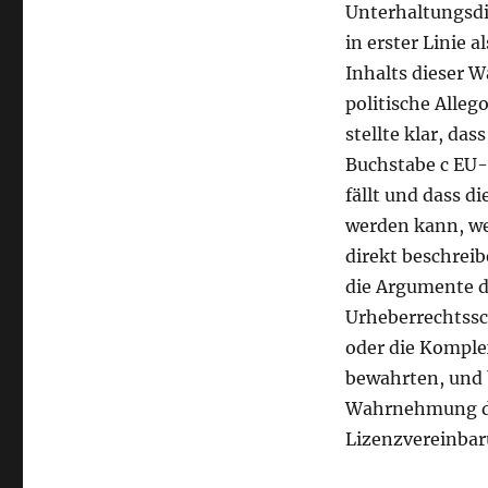
Titel
Unterhaltungsdi
in erster Linie
Inhalts dieser 
politische Alleg
stellte klar, das
Buchstabe c EU
fällt und dass d
werden kann, we
direkt beschreib
die Argumente d
Urheberrechtssc
oder die Komple
bewahrten, und 
Wahrnehmung de
Lizenzvereinbar