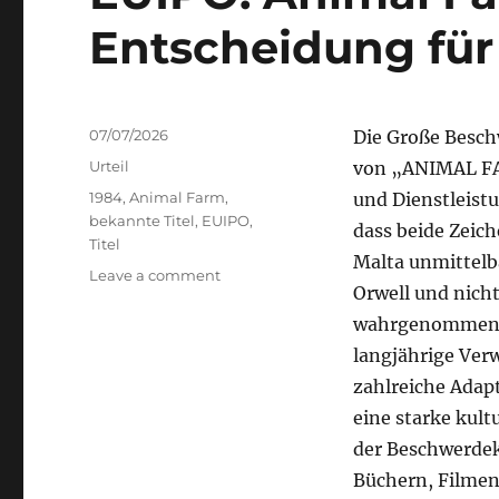
Entscheidung für
Posted
07/07/2026
Die Große Besch
on
Categories
Urteil
von „ANIMAL FA
Tags
1984
,
Animal Farm
,
und Dienstleistu
bekannte Titel
,
EUIPO
,
dass beide Zeic
Titel
Malta unmittelb
on
Leave a comment
Orwell und nicht
EUIPO:
Animal
wahrgenommen wü
Farm
langjährige Ver
und
zahlreiche Adap
1984
-
eine starke kult
Entscheidung
der Beschwerdek
für
Büchern, Filmen,
bekannte