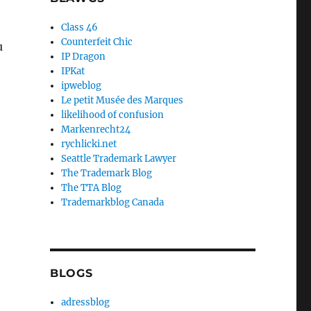
Class 46
Counterfeit Chic
u
IP Dragon
IPKat
ipweblog
Le petit Musée des Marques
likelihood of confusion
Markenrecht24
rychlicki.net
Seattle Trademark Lawyer
The Trademark Blog
The TTA Blog
Trademarkblog Canada
BLOGS
adressblog