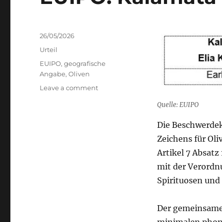
Posted
26/05/2026
on
Categories
Urteil
Tags
EUIPO
,
geografische
Angabe
,
Oliven
on
Leave a comment
EUIPO:
Quelle: EUIPO
Kalamata
vs
Die Beschwerde
KALAMATOS
Zeichens für Oli
Artikel 7 Absat
mit der Verordn
Spirituosen und 
Der gemeinsam
minimalen phone