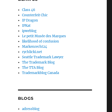
Class 46
Counterfeit Chic
IP Dragon
IPKat
ipweblog
Le petit Musée des Marques
likelihood of confusion
Markenrecht24
rychlicki.net
Seattle Trademark Lawyer
The Trademark Blog
The TTA Blog
Trademarkblog Canada
BLOGS
adressblog