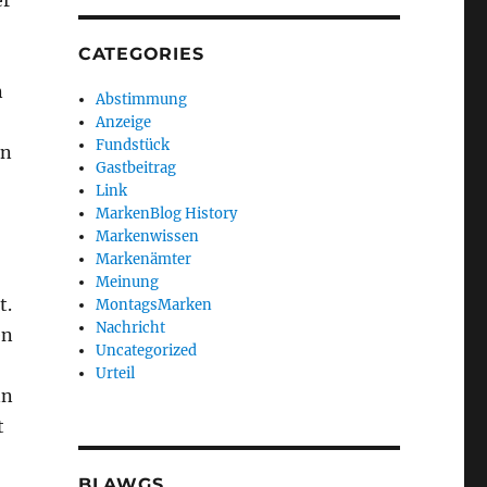
CATEGORIES
n
Abstimmung
Anzeige
Fundstück
en
Gastbeitrag
Link
MarkenBlog History
Markenwissen
Markenämter
Meinung
t.
MontagsMarken
Nachricht
en
Uncategorized
Urteil
nn
t
BLAWGS