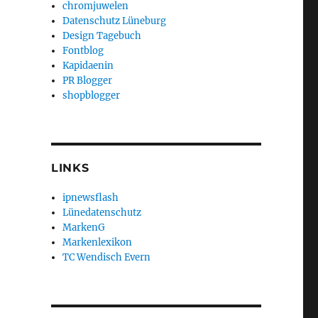
chromjuwelen
Datenschutz Lüneburg
Design Tagebuch
Fontblog
Kapidaenin
PR Blogger
shopblogger
LINKS
ipnewsflash
Lünedatenschutz
MarkenG
Markenlexikon
TC Wendisch Evern