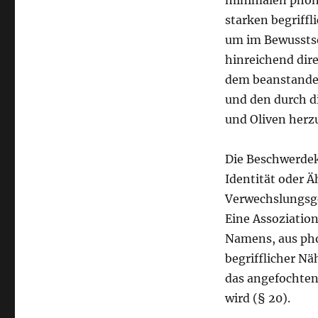
starken begriffl
um im Bewusstse
hinreichend dir
dem beanstandet
und den durch d
und Oliven herzu
Die Beschwerdek
Identität oder 
Verwechslungsge
Eine Assoziatio
Namens, aus phon
begrifflicher N
das angefochtene
wird (§ 20).