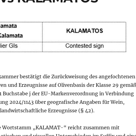
kammer bestätigt die Zurückweisung des angefochtenen
ven und Erzeugnisse auf Olivenbasis der Klasse 29 gemä
z 1 Buchstabe j der EU-Markenverordnung in Verbindung
ung 2024/1143 über geografische Angaben für Wein,
landwirtschaftliche Erzeugnisse (§ 42).
e Wortstamm „KALAMAT-“ reicht zusammen mit
tischen und visuellen Unterschieden im Suffix und ein