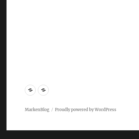
Markenrecherche
Gastbeiträge
MarkenBlog
Proudly powered by WordPress