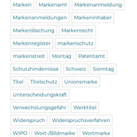
Marken
Markenamt
Markenanmeldung
Markenanmeldungen
Markeninhaber
Markenlöschung
Markenrecht
Markenregister
markenschutz
markenstreit
Montag
Patentamt
Schutzhindernisse
Schweiz
Sonntag
Titel
Titelschutz
Unionsmarke
Unterscheidungskraft
Verwechslungsgefahr
Werktitel
Widerspruch
Widerspruchsverfahren
WIPO
Wort-/Bildmarke
Wortmarke