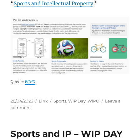
“
Sports and Intellectual Property
“
Quelle:
WIPO
Posted
Categories
Tags
28/04/2026
Link
Sports
,
WIP Day
,
WIPO
Leave a
on
on
comment
Sports
and
Intellectual
Sports and IP – WIP DAY
Property