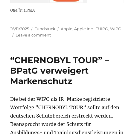
Quelle: DPMA
Posted
Categories
Tags
26/11/2025
Fundstück
Apple
,
Apple Inc.
,
EUIPO
,
WIPO
on
on
Leave a comment
Aktuelle
Apple
Marken
“CHERNOBYL TOUR” –
BPatG verweigert
Markenschutz
Die bei der WIPO als IR-Marke registrierte
Wortfolge “CHERNOBYL TOUR” sollte auf den
deutschen Schutzbereich erstreckt werden.
Beansprucht wurde der Schutz für
Ausbildungs- und Trainingsdienstleistungen in