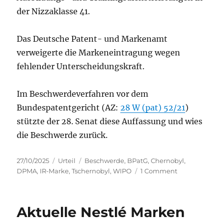
der Nizzaklasse 41.
Das Deutsche Patent- und Markenamt
verweigerte die Markeneintragung wegen
fehlender Unterscheidungskraft.
Im Beschwerdeverfahren vor dem
Bundespatentgericht (AZ:
28 W (pat) 52/21
)
stützte der 28. Senat diese Auffassung und wies
die Beschwerde zurück.
Posted
Categories
Tags
27/10/2025
Urteil
Beschwerde
,
BPatG
,
Chernobyl
,
on
on
DPMA
,
IR-Marke
,
Tschernobyl
,
WIPO
1 Comment
“CHERNOBY
TOUR”
–
Aktuelle Nestlé Marken
BPatG