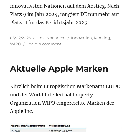
innovativsten Nationen auf dem Abstieg. Nach
Platz 9 im Jahr 2024, rangiert DE nunmehr auf
Platz 11 für das Berichtsjahr 2025.
Posted
Categories
Tags
03/02/2026
Link
,
Nachricht
Innovation
,
Ranking
,
on
on
WIPO
Leave a comment
WIPO:
Global
Innovation
Aktuelle Apple Marken
Index
Ranking
2025WIPO:
Kürzlich beim Europäischen Markenamt EUIPO
und der World Intellectual Property
Organization WIPO eingereichte Marken der
Apple Inc.