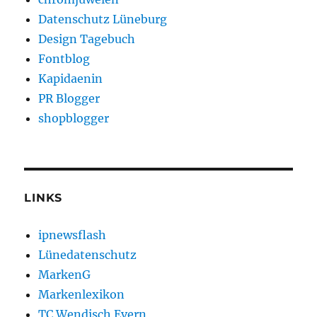
Datenschutz Lüneburg
Design Tagebuch
Fontblog
Kapidaenin
PR Blogger
shopblogger
LINKS
ipnewsflash
Lünedatenschutz
MarkenG
Markenlexikon
TC Wendisch Evern