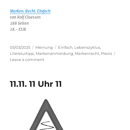
Marken. Recht. Einfach
von Rolf Claessen
288 Seiten
28.- EUR
Posted
Categories
Tags
05/03/2025
Meinung
Einfach
,
Lebenszyklus
,
on
Literaturtipp
,
Markenanmeldung
,
Markenrecht
,
Praxis
on
Leave a comment
Marken.
Recht.
Einfach.
11.11. 11 Uhr 11