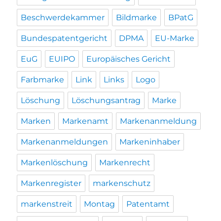
Beschwerdekammer
Bildmarke
BPatG
Bundespatentgericht
DPMA
EU-Marke
EuG
EUIPO
Europäisches Gericht
Farbmarke
Link
Links
Logo
Löschung
Löschungsantrag
Marke
Marken
Markenamt
Markenanmeldung
Markenanmeldungen
Markeninhaber
Markenlöschung
Markenrecht
Markenregister
markenschutz
markenstreit
Montag
Patentamt