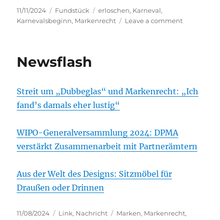
Posted
Categories
Tags
11/11/2024
Fundstück
erloschen
,
Karneval
,
on
on
Karnevalsbeginn
,
Markenrecht
Leave a comment
11.11.
11
Uhr
Newsflash
11
Streit um „Dubbeglas“ und Markenrecht: „Ich
fand’s damals eher lustig“
WIPO-Generalversammlung 2024: DPMA
verstärkt Zusammenarbeit mit Partnerämtern
Aus der Welt des Designs: Sitzmöbel für
Draußen oder Drinnen
Posted
Categories
Tags
11/08/2024
Link
,
Nachricht
Marken
,
Markenrecht
,