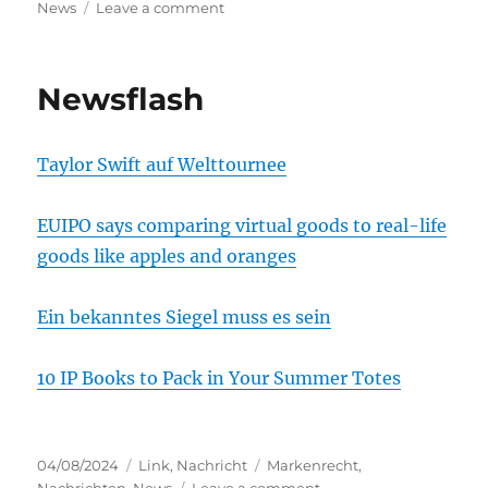
on
on
News
Leave a comment
Newsflash
Newsflash
Taylor Swift auf Welttournee
EUIPO says comparing virtual goods to real-life
goods like apples and oranges
Ein bekanntes Siegel muss es sein
10 IP Books to Pack in Your Summer Totes
Posted
Categories
Tags
04/08/2024
Link
,
Nachricht
Markenrecht
,
on
on