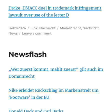
Drake, DMACC duel in trademark infringement
lawsuit over use of the letter D
Posted
Categories
Tags
14/07/2024
Link
,
Nachricht
Markenrecht
,
Nachricht
,
on
on
News
Leave a comment
Newsflash
Newsflash
„Wer zuerst kommt, mahlt zuerst“ gilt auch im
Domainrecht
Nike erleidet Rückschlag im Markenstreit um
‘Footware’ in der EU
Donald Duck und Carl Barks