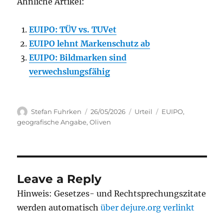
Ähnliche Artikel:
EUIPO: TÜV vs. TUVet
EUIPO lehnt Markenschutz ab
EUIPO: Bildmarken sind
verwechslungsfähig
Author
Posted
Categories
Tags
Stefan Fuhrken
26/05/2026
Urteil
EUIPO
,
on
geografische Angabe
,
Oliven
Leave a Reply
Hinweis: Gesetzes- und Rechtsprechungszitate
werden automatisch
über dejure.org verlinkt