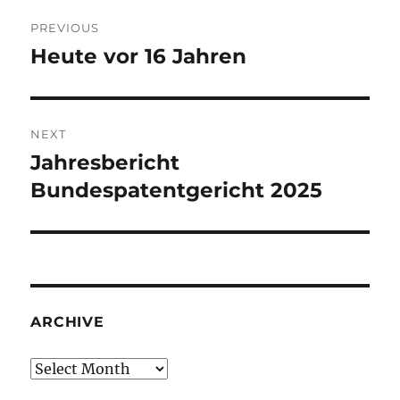
Post
PREVIOUS
navigation
Heute vor 16 Jahren
Previous
post:
NEXT
Jahresbericht
Next
post:
Bundespatentgericht 2025
ARCHIVE
Archive