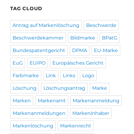
TAG CLOUD
Antrag auf Markenlöschung
Beschwerde
Beschwerdekammer
Bildmarke
BPatG
Bundespatentgericht
DPMA
EU-Marke
EuG
EUIPO
Europäisches Gericht
Farbmarke
Link
Links
Logo
Löschung
Löschungsantrag
Marke
Marken
Markenamt
Markenanmeldung
Markenanmeldungen
Markeninhaber
Markenlöschung
Markenrecht