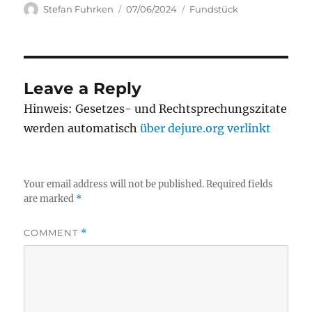
Author
Posted
Categories
Stefan Fuhrken
07/06/2024
Fundstück
on
Leave a Reply
Hinweis: Gesetzes- und Rechtsprechungszitate
werden automatisch
über dejure.org verlinkt
Your email address will not be published.
Required fields
are marked
*
COMMENT
*