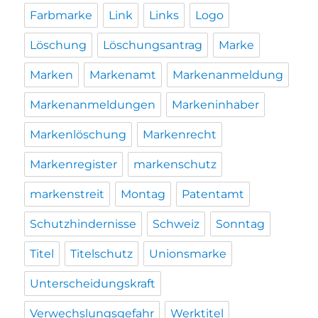
Farbmarke
Link
Links
Logo
Löschung
Löschungsantrag
Marke
Marken
Markenamt
Markenanmeldung
Markenanmeldungen
Markeninhaber
Markenlöschung
Markenrecht
Markenregister
markenschutz
markenstreit
Montag
Patentamt
Schutzhindernisse
Schweiz
Sonntag
Titel
Titelschutz
Unionsmarke
Unterscheidungskraft
Verwechslungsgefahr
Werktitel