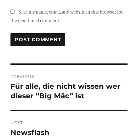
Save my name, email, and website in this browser for
the next time I comment.
Post
PREVIOUS
navigation
Für alle, die nicht wissen wer
Previous
post:
dieser “Big Mäc” ist
NEXT
Newsflash
Next