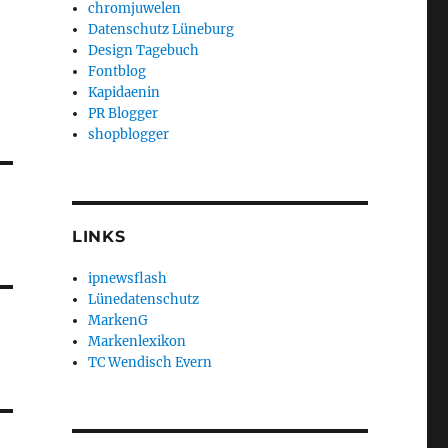
chromjuwelen
Datenschutz Lüneburg
Design Tagebuch
Fontblog
Kapidaenin
PR Blogger
shopblogger
LINKS
ipnewsflash
Lünedatenschutz
MarkenG
Markenlexikon
TC Wendisch Evern