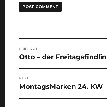
Post
PREVIOUS
navigation
Otto – der Freitagsfindli
Previous
post:
NEXT
MontagsMarken 24. KW
Next
post: