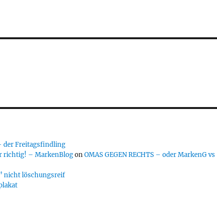
er Freitagsfindling
 richtig! – MarkenBlog
on
OMAS GEGEN RECHTS – oder MarkenG vs
 nicht löschungsreif
plakat