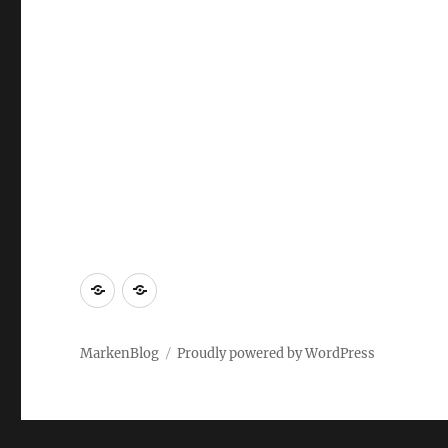
Markenrecherche
Gastbeiträge
MarkenBlog
Proudly powered by WordPress