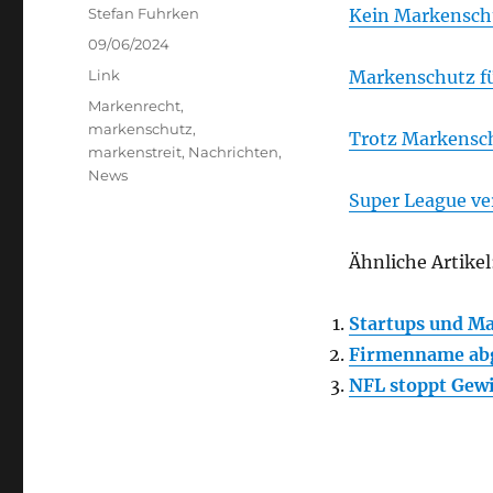
Author
Stefan Fuhrken
Kein Markensch
Posted
09/06/2024
on
Categories
Link
Markenschutz fü
Tags
Markenrecht
,
markenschutz
,
Trotz Markensc
markenstreit
,
Nachrichten
,
News
Super League ve
Ähnliche Artikel
Startups und M
Firmenname ab
NFL stoppt Gewin