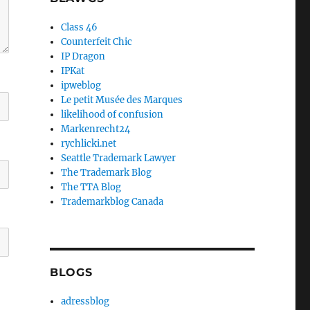
Class 46
Counterfeit Chic
IP Dragon
IPKat
ipweblog
Le petit Musée des Marques
likelihood of confusion
Markenrecht24
rychlicki.net
Seattle Trademark Lawyer
The Trademark Blog
The TTA Blog
Trademarkblog Canada
BLOGS
adressblog