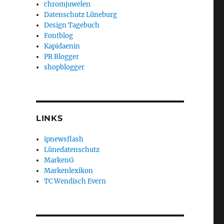
chromjuwelen
Datenschutz Lüneburg
Design Tagebuch
Fontblog
Kapidaenin
PR Blogger
shopblogger
LINKS
ipnewsflash
Lünedatenschutz
MarkenG
Markenlexikon
TC Wendisch Evern