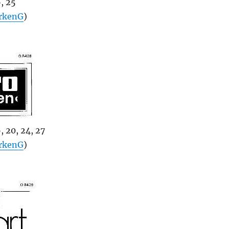
, 25
rkenG
)
, 20, 24, 27
rkenG
)