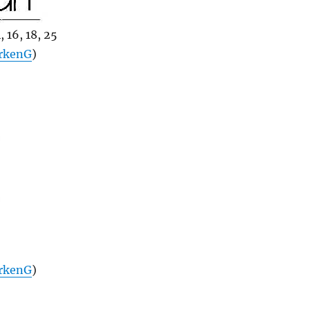
 16, 18, 25
rkenG
)
rkenG
)