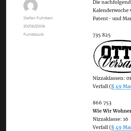
Die nachfolgend
Kalenderwoche v
Author
Stefan Fuhrken
Patent- und Ma
Posted
20/06/2006
on
Categories
Fundstück
735 825
Nizzaklassen: 01, 
Verfall (
§ 49 Ma
866 753
Wie Wir Wohne
Nizzaklasse: 16
Verfall (
§ 49 Ma