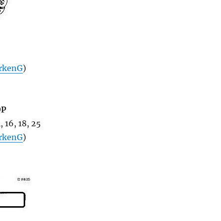
rkenG
)
OP
 16, 18, 25
rkenG
)