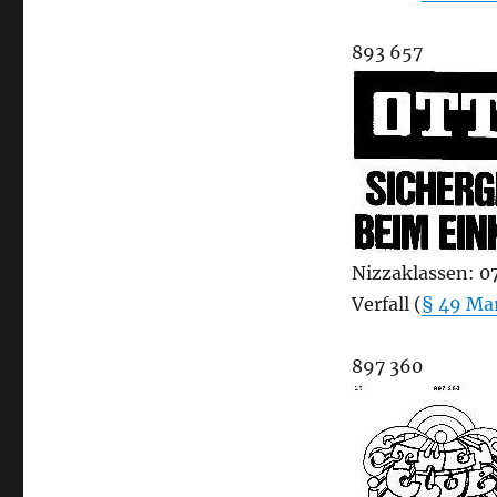
893 657
Nizzaklassen: 07,
Verfall (
§ 49 Ma
897 360