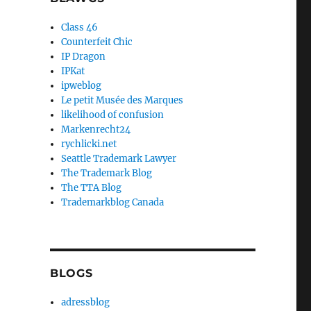
Class 46
Counterfeit Chic
IP Dragon
IPKat
ipweblog
Le petit Musée des Marques
likelihood of confusion
Markenrecht24
rychlicki.net
Seattle Trademark Lawyer
The Trademark Blog
The TTA Blog
Trademarkblog Canada
BLOGS
adressblog