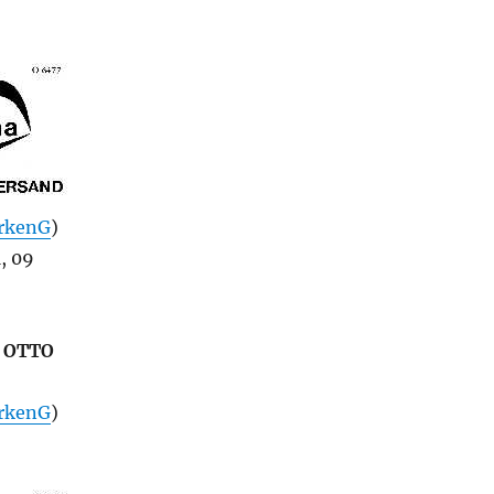
rkenG
)
, 09
i OTTO
rkenG
)