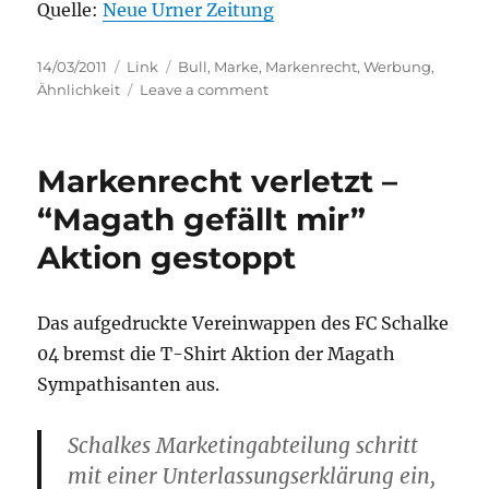
Quelle:
Neue Urner Zeitung
Posted
Categories
Tags
14/03/2011
Link
Bull
,
Marke
,
Markenrecht
,
Werbung
,
on
on
Ähnlichkeit
Leave a comment
Red
Bull
schlägt
Markenrecht verletzt –
Gruenbull
“Magath gefällt mir”
Aktion gestoppt
Das aufgedruckte Vereinwappen des FC Schalke
04 bremst die T-Shirt Aktion der Magath
Sympathisanten aus.
Schalkes Marketingabteilung schritt
mit einer Unterlassungserklärung ein,