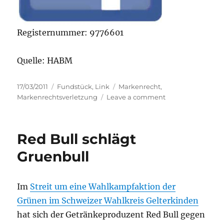
Registernummer: 9776601
Quelle: HABM
Posted
Categories
Tags
17/03/2011
Fundstück
,
Link
Markenrecht
,
on
on
Markenrechtsverletzung
Leave a comment
Markenrecht
verletzt
–
Red Bull schlägt
Facebook
stoppt
Gruenbull
Zuckerberg-
Figur
Im
Streit um eine Wahlkampfaktion der
Grünen im Schweizer Wahlkreis Gelterkinden
hat sich der Getränkeproduzent Red Bull gegen