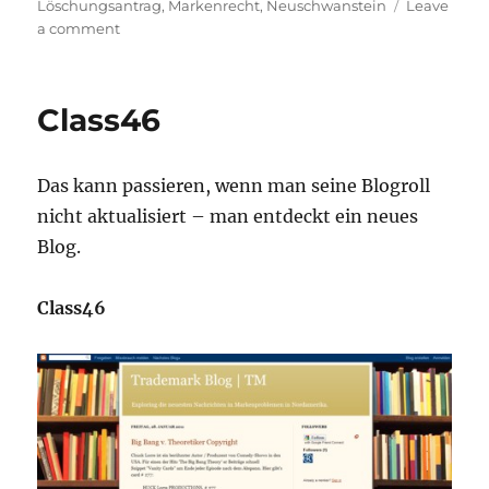
on
Löschungsantrag
,
Markenrecht
,
Neuschwanstein
Leave
on
a comment
BPatG:
Neuschwanstein
gelöscht
Class46
Das kann passieren, wenn man seine Blogroll
nicht aktualisiert – man entdeckt ein neues
Blog.
Class46