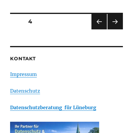
Posts
PAGE
4
PRE
NEXT
navigation
VIOU
PAG
S
E
PAG
E
KONTAKT
Impressum
Datenschutz
Datenschutzberatung für Lüneburg