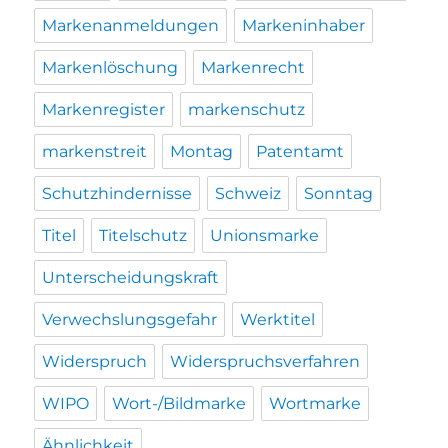
Markenanmeldungen
Markeninhaber
Markenlöschung
Markenrecht
Markenregister
markenschutz
markenstreit
Montag
Patentamt
Schutzhindernisse
Schweiz
Sonntag
Titel
Titelschutz
Unionsmarke
Unterscheidungskraft
Verwechslungsgefahr
Werktitel
Widerspruch
Widerspruchsverfahren
WIPO
Wort-/Bildmarke
Wortmarke
Ähnlichkeit