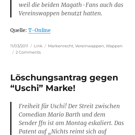
weil die beiden Magath-Fans auch das
Vereinswappen benutzt hatten.
Quelle:
T-Online
Posted
Categories
Tags
11/03/2011
Link
Markenrecht
,
Vereinwappen
,
Wappen
on
on
2 Comments
Markenrecht
verletzt
–
Löschungsantrag gegen
“Magath
gefällt
“Uschi” Marke!
mir”
Aktion
gestoppt
Freiheit für Uschi! Der Streit zwischen
Comedian Mario Barth und dem
Sender ffn ist am Montag eskaliert. Das
Patent auf „Nichts reimt sich auf