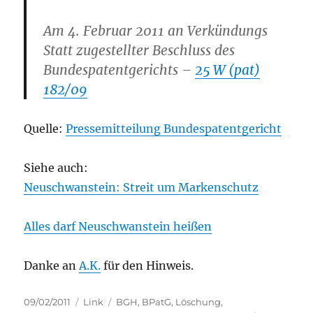
Am 4. Februar 2011 an Verkündungs
Statt zugestellter Beschluss des
Bundespatent­gerichts –
25 W (pat)
182/09
Quelle:
Pressemitteilung Bundespatentgericht
Siehe auch:
Neuschwanstein: Streit um Markenschutz
Alles darf Neuschwanstein heißen
Danke an
A.K.
für den Hinweis.
Posted
Categories
Tags
09/02/2011
Link
BGH
,
BPatG
,
Löschung
,