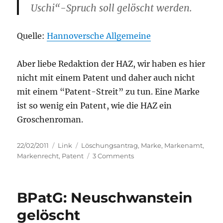
Uschi“-Spruch soll gelöscht werden.
Quelle:
Hannoversche Allgemeine
Aber liebe Redaktion der HAZ, wir haben es hier
nicht mit einem Patent und daher auch nicht
mit einem “Patent-Streit” zu tun. Eine Marke
ist so wenig ein Patent, wie die HAZ ein
Groschenroman.
Posted
Categories
Tags
22/02/2011
Link
Löschungsantrag
,
Marke
,
Markenamt
,
on
on
Markenrecht
,
Patent
3 Comments
Löschungsantrag
gegen
“Uschi”
BPatG: Neuschwanstein
Marke!
gelöscht