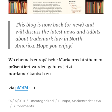
This blog is now back (or new) and
will discuss the latest news and tidbits
about trademark law in North
America. Hope you enjoy!
Wo ehemals europäische Markenrechtsthemen
präsentiert wurden geht es jetzt
nordamerikanisch zu.
via
pMdM
;-)
Posted
Categories
Tags
07/02/2011
Uncategorized
Europa
,
Markenrecht
,
USA
on
on
3 Comments
Class46