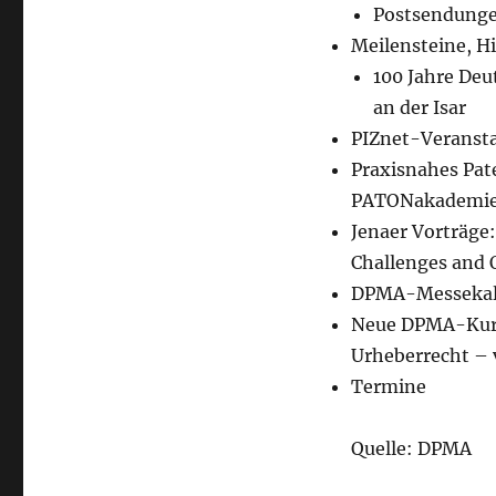
Postsendung
Meilensteine, H
100 Jahre De
an der Isar
PIZnet-Veranst
Praxisnahes Pat
PATONakademie i
Jenaer Vorträge:
Challenges and O
DPMA-Messekal
Neue DPMA-Kurs
Urheberrecht – 
Termine
Quelle: DPMA