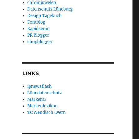
chromjuwelen
Datenschutz Lüneburg
Design Tagebuch
Fontblog
Kapidaenin
PR Blogger
shopblogger
LINKS
ipnewsflash
Lünedatenschutz
MarkenG
Markenlexikon
TC Wendisch Evern