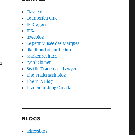
Class 46
Counterfeit Chic
IP Dragon
IPKat
ipweblog
Le petit Musée des Marques
likelihood of confusion
Markenrecht24
z
rychlicki.net
Seattle Trademark Lawyer
The Trademark Blog
The TTA Blog
Trademarkblog Canada
BLOGS
adressblog