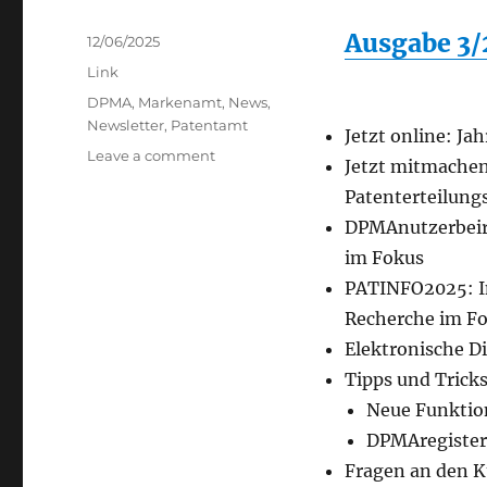
Ausgabe 3/
Posted
12/06/2025
on
Categories
Link
Tags
DPMA
,
Markenamt
,
News
,
Newsletter
,
Patentamt
Jetzt online: Ja
on
Leave a comment
Jetzt mitmachen
DPMA
Patenterteilung
Newsletter
DPMAnutzerbeira
im Fokus
PATINFO2025: I
Recherche im F
Elektronische D
Tipps und Tricks
Neue Funktio
DPMAregister
Fragen an den 