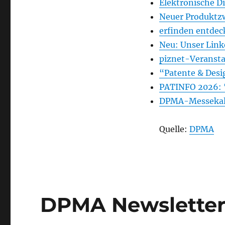
Elektronische D
Neuer Produktz
erfinden entdec
Neu: Unser Link
piznet-Veranst
“Patente & Desi
PATINFO 2026: “
DPMA-Messekal
Quelle:
DPMA
DPMA Newslette