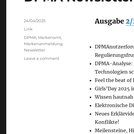
Ausgabe
2/
Posted
24/04/2025
on
Categories
Link
Tags
DPMA
,
Markenamt
,
Markenanmeldung
,
DPMAnutzerforu
Newsletter
Regulierungsfru
on
Leave a comment
DPMA-Analyse: 
DPMA
Newsletter
Technologien sc
Feel the beat of 
Girls’Day 2025 
Wissen hautnah 
Elektronische D
Neues Erklärvid
Konflikte!
Meilensteine, H