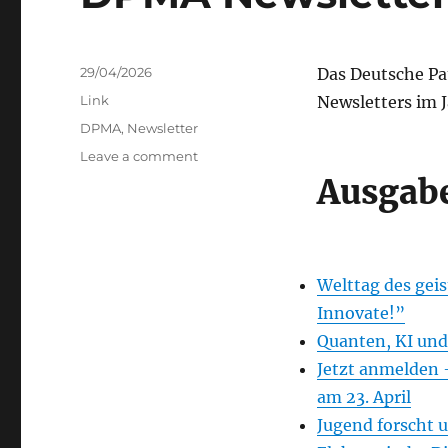
Posted
29/04/2026
Das Deutsche Pa
on
Categories
Link
Newsletters im J
Tags
DPMA
,
Newsletter
on
Leave a comment
DPMA
Ausgabe
Newsletter
Welttag des geis
Innovate!”
Quanten, KI und
Jetzt anmelden 
am 23. April
Jugend forscht 