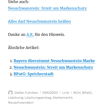
Siehe auch:
Neuschwanstein: Streit um Markenschutz
Alles darf Neuschwanstein heißen
Danke an
A.K.
für den Hinweis.
Ähnliche Artikel:
Bayern übernimmt Neuschwanstein Marke
Neuschwanstein: Streit um Markenschutz
BPatG: Speicherstadt
Author
Posted
Categories
Tags
Stefan Fuhrken
09/02/2011
Link
BGH
,
BPatG
,
on
Löschung
,
Löschungsantrag
,
Markenrecht
,
Neuschwanstein