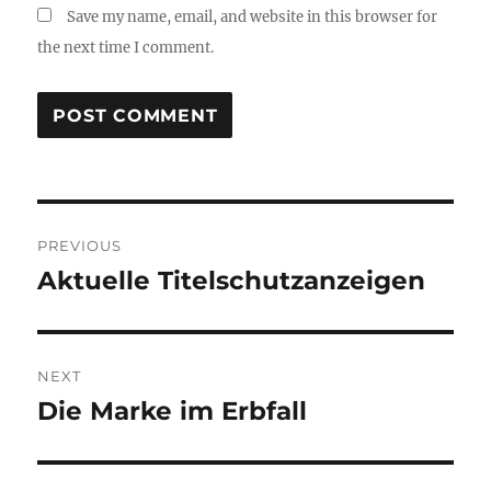
Save my name, email, and website in this browser for
the next time I comment.
Post
PREVIOUS
navigation
Aktuelle Titelschutzanzeigen
Previous
post:
NEXT
Die Marke im Erbfall
Next
post: