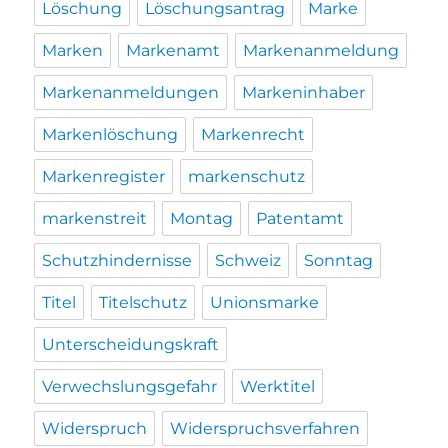
Löschung
Löschungsantrag
Marke
Marken
Markenamt
Markenanmeldung
Markenanmeldungen
Markeninhaber
Markenlöschung
Markenrecht
Markenregister
markenschutz
markenstreit
Montag
Patentamt
Schutzhindernisse
Schweiz
Sonntag
Titel
Titelschutz
Unionsmarke
Unterscheidungskraft
Verwechslungsgefahr
Werktitel
Widerspruch
Widerspruchsverfahren