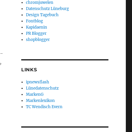
chromjuwelen
Datenschutz Lüneburg
Design Tagebuch
Fontblog
Kapidaenin
PR Blogger
shopblogger
h-
,
LINKS
ipnewsflash
Lünedatenschutz
MarkenG
Markenlexikon
TC Wendisch Evern