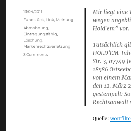
Mir liegt ein
Posted
13/04/2011
on
wegen angebli
Categories
Fundstück
,
Link
,
Meinung
Hold`em” vor.
Tags
Abmahnung
,
Eintragungsfähig
,
Löschung
,
Tatsächlich g
Markenrechtsverletzung
HOLD’EM. Inha
on
3 Comments
Str. 3, 07749 
TEXAS
HOLD’EM
18586 Ostseeb
–
von einem Mart
dubiose
den 12. März 2
Abmahnung
gestempelt: So
Rechtsanwalt 
Quelle:
wortfilte