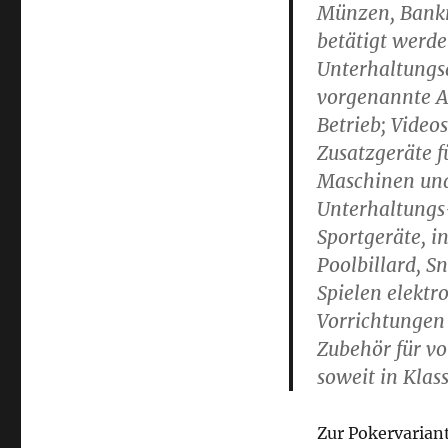
Münzen, Bankn
betätigt werde
Unterhaltungs
vorgenannte A
Betrieb; Video
Zusatzgeräte f
Maschinen und
Unterhaltungs
Sportgeräte, i
Poolbillard, S
Spielen elektr
Vorrichtungen
Zubehör für v
soweit in Klas
Zur Pokervarian