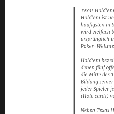
Texas Hold’em 
Hold’em ist n
häufigsten in 
wird vielfach b
ursprünglich i
Poker-Weltmei
Hold’em bezeic
denen fünf off
die Mitte des 
Bildung seine
jeder Spieler 
(Hole cards) v
Neben Texas H