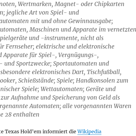
oten, Wertmarken, Magnet- oder Chipkarten
n; jegliche Art von Spiel- und
automaten mit und ohne Gewinnausgabe;
utomaten, Maschinen und Apparate im vernetzte
spielgeräte und -instrumente, nicht als
ür Fernseher; elektrische und elektronische
 Apparate für Spiel-, Vergnügungs-,
- und Sportzwecke; Sportautomaten und
nsbesondere elektronisches Dart, Tischfußball,
nooker, Schießstände; Spiele; Handkonsolen zum
onischer Spiele; Wettautomaten; Geräte und
 zur Aufnahme und Speicherung von Geld als
orgenannte Automaten; alle vorgenannten Waren
se 28 enthalten
te Texas Hold’em informiert die
Wikipedia