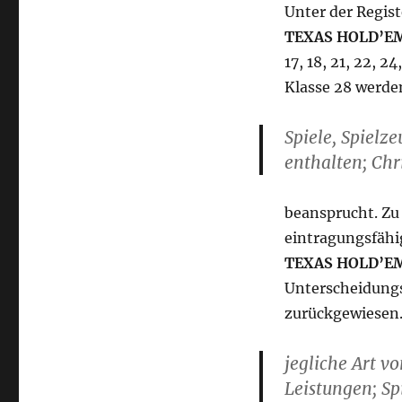
Unter der Regi
TEXAS HOLD’E
17, 18, 21, 22, 2
Klasse 28 werde
Spiele, Spielze
enthalten; Ch
beansprucht. Zu 
eintragungsfähi
TEXAS HOLD’E
Unterscheidungsk
zurückgewiesen.
jegliche Art v
Leistungen; S