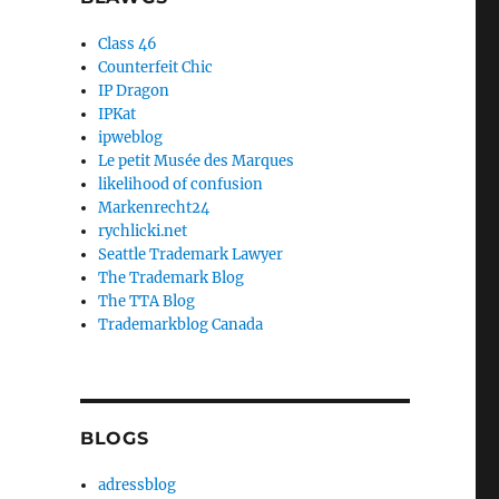
Class 46
Counterfeit Chic
IP Dragon
IPKat
ipweblog
Le petit Musée des Marques
likelihood of confusion
Markenrecht24
rychlicki.net
Seattle Trademark Lawyer
The Trademark Blog
The TTA Blog
Trademarkblog Canada
BLOGS
adressblog