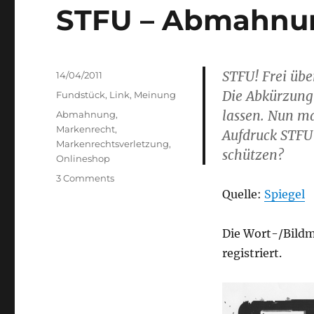
STFU – Abmahnun
STFU! Frei übe
Posted
14/04/2011
on
Die Abkürzung 
Categories
Fundstück
,
Link
,
Meinung
lassen. Nun m
Tags
Abmahnung
,
Markenrecht
,
Aufdruck STFU 
Markenrechtsverletzung
,
schützen?
Onlineshop
on
3 Comments
STFU
Quelle:
Spiegel
–
Abmahnung
Die Wort-/Bildm
für
Onlineshop
registriert.