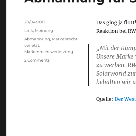
Posted
20/04/2011
Das ging ja flott
on
Categories
Link
,
Meinung
Reaktion bei RW
Tags
Abmahnung
,
Markenrecht
verletzt
,
„Mit der Kamp
Markenrechtsverletzung
Unsere Marke w
on
2 Comments
zu werben. RW
Abmahnung
Solarworld zur
für
Solarworld
behalten wir u
Quelle:
Der Wes