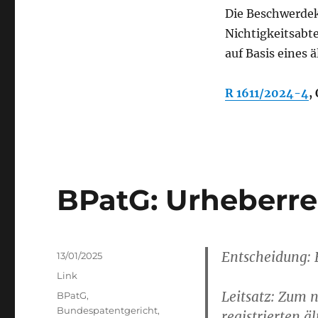
Markenanmeldung
Die Beschwerdek
Nichtigkeitsabt
auf Basis eines 
R 1611/2024-4
,
BPatG: Urheberre
Entscheidung: 
Posted
13/01/2025
on
Categories
Link
Leitsatz: Zum 
Tags
BPatG
,
Bundespatentgericht
,
registrierten ä