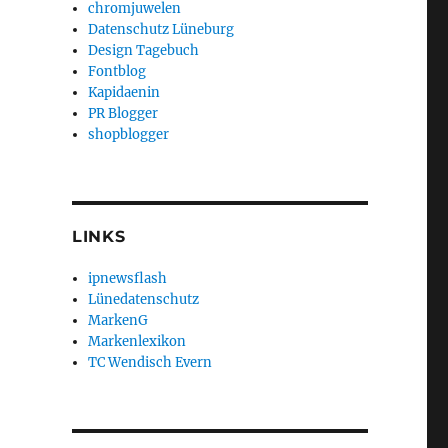
chromjuwelen
Datenschutz Lüneburg
Design Tagebuch
Fontblog
Kapidaenin
PR Blogger
shopblogger
LINKS
ipnewsflash
Lünedatenschutz
MarkenG
Markenlexikon
TC Wendisch Evern