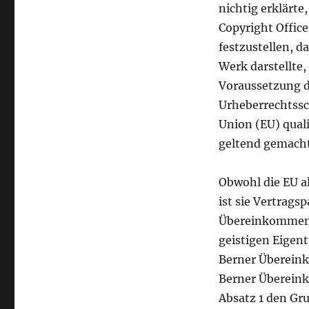
nichtig erklärte
zurück
Copyright Offic
festzustellen, d
Werk darstellte,
Voraussetzung de
Urheberrechtssc
Union (EU) quali
geltend gemacht
Obwohl die EU al
ist sie Vertrag
Übereinkommens
geistigen Eigent
Berner Übereinku
Berner Übereink
Absatz 1 den Gr