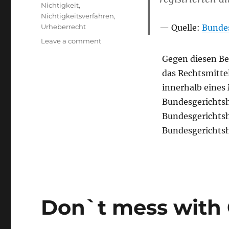
Nichtigkeit
,
Nichtigkeitsverfahren
,
Urheberrecht
Quelle:
Bundes
on
Leave a comment
BPatG:
Gegen diesen Be
Urheberrecht
das Rechtsmitte
schlägt
Marke
innerhalb eines
Bundesgerichtsho
Bundesgerichtsh
Bundesgerichtsh
Don`t mess with 