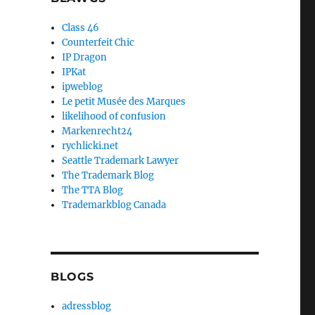
Class 46
Counterfeit Chic
IP Dragon
IPKat
ipweblog
Le petit Musée des Marques
likelihood of confusion
Markenrecht24
rychlicki.net
Seattle Trademark Lawyer
The Trademark Blog
The TTA Blog
Trademarkblog Canada
BLOGS
adressblog