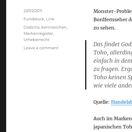
Posted
22/02/2011
Monster-Problem
on
Categories
Fundstück
,
Link
Bordfernseher d
Tags
Godzilla
,
kennzeichen
,
zu sehen.
Markenregister
,
Urheberrecht
Das findet God
on
Leave a comment
Toho, allerdin
Don`t
einfach in de
mess
with
zu fragen. Erg
Godzilla
Toho keinen S
wie viele ande
Quelle:
Handelsb
Auch im Markenr
japanischen Toh