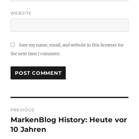
WEBSITE
Save my name, email, and website in this browser for
the next time I comment.
Post
PREVIOUS
navigation
MarkenBlog History: Heute vor
Previous
post:
10 Jahren