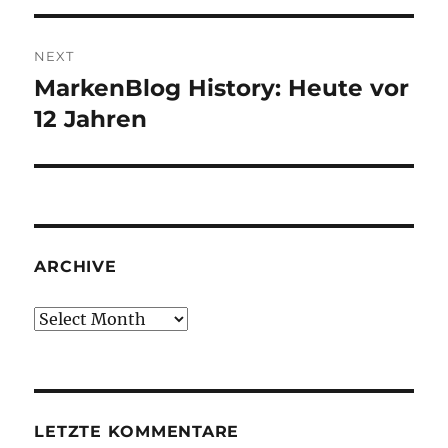
NEXT
MarkenBlog History: Heute vor
Next
post:
12 Jahren
ARCHIVE
Archive
LETZTE KOMMENTARE