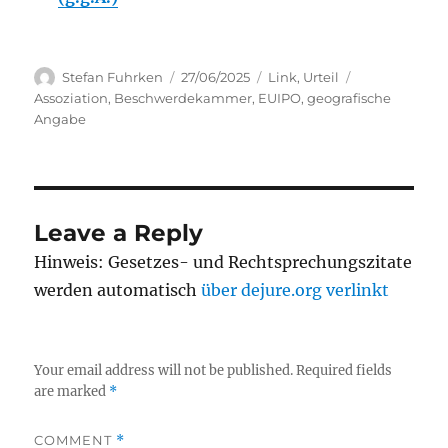
Author
Posted
Categories
Tags
Stefan Fuhrken
27/06/2025
Link
,
Urteil
on
Assoziation
,
Beschwerdekammer
,
EUIPO
,
geografische
Angabe
Leave a Reply
Hinweis: Gesetzes- und Rechtsprechungszitate
werden automatisch
über dejure.org verlinkt
Your email address will not be published.
Required fields
are marked
*
COMMENT
*