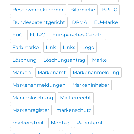
Beschwerdekammer
Bildmarke
BPatG
Bundespatentgericht
DPMA
EU-Marke
EuG
EUIPO
Europäisches Gericht
Farbmarke
Link
Links
Logo
Löschung
Löschungsantrag
Marke
Marken
Markenamt
Markenanmeldung
Markenanmeldungen
Markeninhaber
Markenlöschung
Markenrecht
Markenregister
markenschutz
markenstreit
Montag
Patentamt