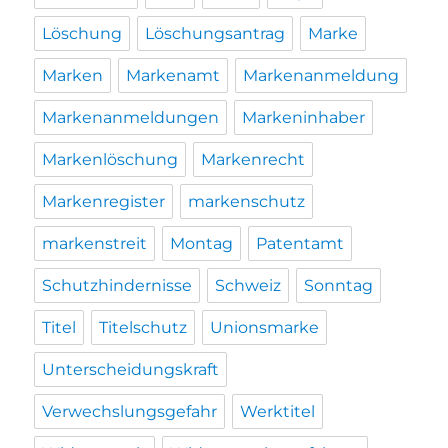
Löschung
Löschungsantrag
Marke
Marken
Markenamt
Markenanmeldung
Markenanmeldungen
Markeninhaber
Markenlöschung
Markenrecht
Markenregister
markenschutz
markenstreit
Montag
Patentamt
Schutzhindernisse
Schweiz
Sonntag
Titel
Titelschutz
Unionsmarke
Unterscheidungskraft
Verwechslungsgefahr
Werktitel