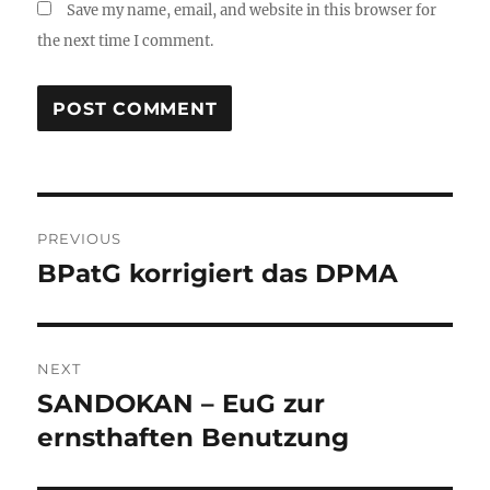
Save my name, email, and website in this browser for
the next time I comment.
Post
PREVIOUS
navigation
BPatG korrigiert das DPMA
Previous
post:
NEXT
SANDOKAN – EuG zur
Next
post:
ernsthaften Benutzung