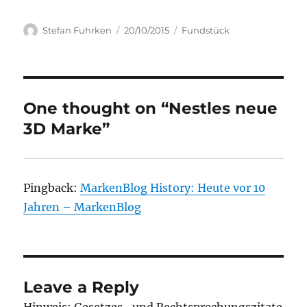
Author
Posted
Categories
Stefan Fuhrken
20/10/2015
Fundstück
on
One thought on “Nestles neue
3D Marke”
Pingback:
MarkenBlog History: Heute vor 10
Jahren – MarkenBlog
Leave a Reply