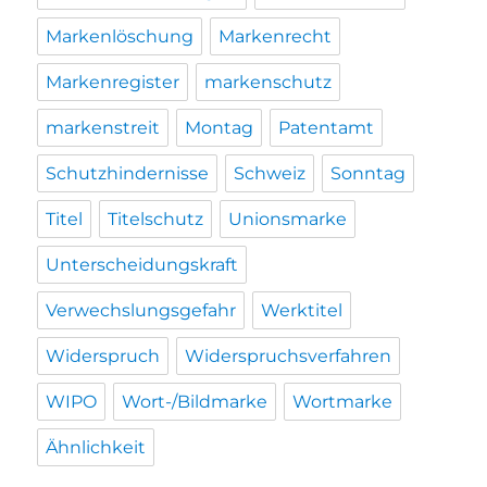
Markenlöschung
Markenrecht
Markenregister
markenschutz
markenstreit
Montag
Patentamt
Schutzhindernisse
Schweiz
Sonntag
Titel
Titelschutz
Unionsmarke
Unterscheidungskraft
Verwechslungsgefahr
Werktitel
Widerspruch
Widerspruchsverfahren
WIPO
Wort-/Bildmarke
Wortmarke
Ähnlichkeit