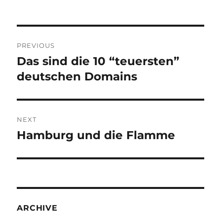
Post
PREVIOUS
navigation
Das sind die 10 “teuersten”
Previous
post:
deutschen Domains
NEXT
Hamburg und die Flamme
Next
post:
ARCHIVE