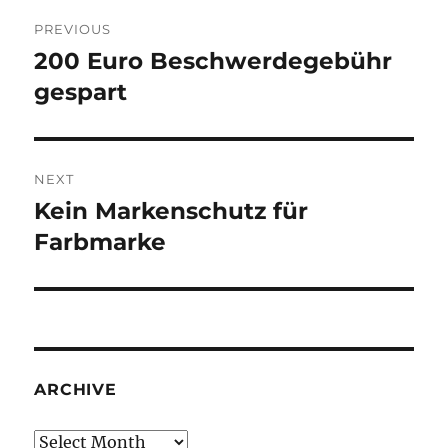
Post
PREVIOUS
navigation
200 Euro Beschwerdegebühr
Previous
post:
gespart
NEXT
Kein Markenschutz für
Next
post:
Farbmarke
ARCHIVE
Archive