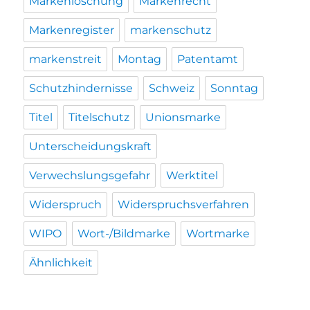
Markenlöschung
Markenrecht
Markenregister
markenschutz
markenstreit
Montag
Patentamt
Schutzhindernisse
Schweiz
Sonntag
Titel
Titelschutz
Unionsmarke
Unterscheidungskraft
Verwechslungsgefahr
Werktitel
Widerspruch
Widerspruchsverfahren
WIPO
Wort-/Bildmarke
Wortmarke
Ähnlichkeit