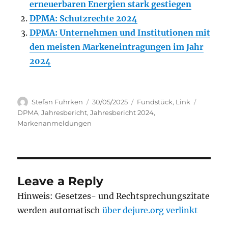
erneuerbaren Energien stark gestiegen
DPMA: Schutzrechte 2024
DPMA: Unternehmen und Institutionen mit
den meisten Markeneintragungen im Jahr
2024
Author
Posted
Categories
Tags
Stefan Fuhrken
30/05/2025
Fundstück
,
Link
on
DPMA
,
Jahresbericht
,
Jahresbericht 2024
,
Markenanmeldungen
Leave a Reply
Hinweis: Gesetzes- und Rechtsprechungszitate
werden automatisch
über dejure.org verlinkt