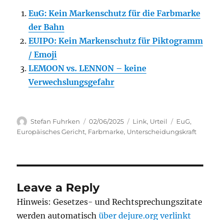
EuG: Kein Markenschutz für die Farbmarke
der Bahn
EUIPO: Kein Markenschutz für Piktogramm
/ Emoji
LEMOON vs. LENNON – keine
Verwechslungsgefahr
Author
Posted
Categories
Tags
Stefan Fuhrken
02/06/2025
Link
,
Urteil
EuG
,
on
Europäisches Gericht
,
Farbmarke
,
Unterscheidungskraft
Leave a Reply
Hinweis: Gesetzes- und Rechtsprechungszitate
werden automatisch
über dejure.org verlinkt