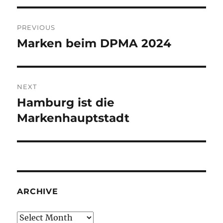
Post
PREVIOUS
navigation
Marken beim DPMA 2024
Previous
post:
NEXT
Hamburg ist die
Next
post:
Markenhauptstadt
ARCHIVE
Archive