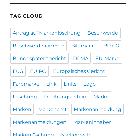
TAG CLOUD
Antrag auf Markenlöschung
Beschwerde
Beschwerdekammer
Bildmarke
BPatG
Bundespatentgericht
DPMA
EU-Marke
EuG
EUIPO
Europäisches Gericht
Farbmarke
Link
Links
Logo
Löschung
Löschungsantrag
Marke
Marken
Markenamt
Markenanmeldung
Markenanmeldungen
Markeninhaber
Markenlöschung
Markenrecht