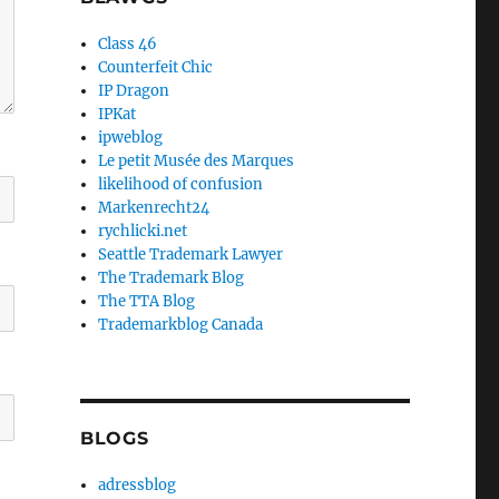
Class 46
Counterfeit Chic
IP Dragon
IPKat
ipweblog
Le petit Musée des Marques
likelihood of confusion
Markenrecht24
rychlicki.net
Seattle Trademark Lawyer
The Trademark Blog
The TTA Blog
Trademarkblog Canada
BLOGS
adressblog