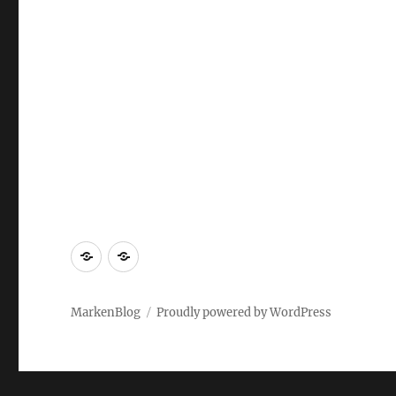
Markenrecherche
Gastbeiträge
MarkenBlog
Proudly powered by WordPress