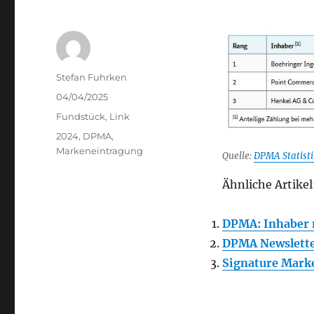
Author
Stefan Fuhrken
Posted
04/04/2025
on
Categories
Fundstück
,
Link
Tags
2024
,
DPMA
,
Markeneintragung
Quelle:
DPMA Statist
Ähnliche Artikel
DPMA: Inhaber 
DPMA Newslette
Signature Mark