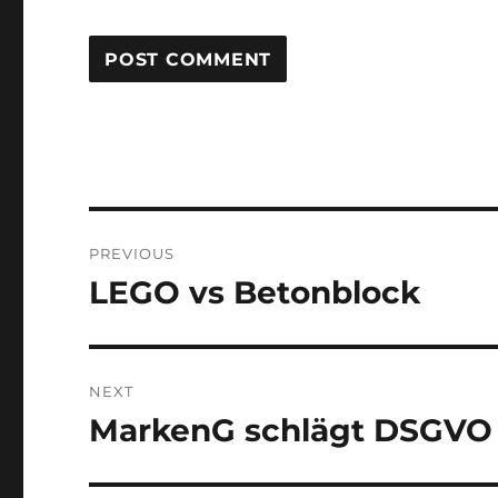
Post
PREVIOUS
navigation
LEGO vs Betonblock
Previous
post:
NEXT
MarkenG schlägt DSGVO
Next
post: