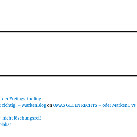
er Freitagsfindling
 richtig! – MarkenBlog
on
OMAS GEGEN RECHTS – oder MarkenG vs
 nicht löschungsreif
plakat