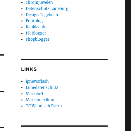
chromjuwelen
Datenschutz Lüneburg
Design Tagebuch
Fontblog
Kapidaenin
PR Blogger
shopblogger
LINKS
ipnewsflash
Lünedatenschutz
MarkenG
Markenlexikon
TC Wendisch Evern