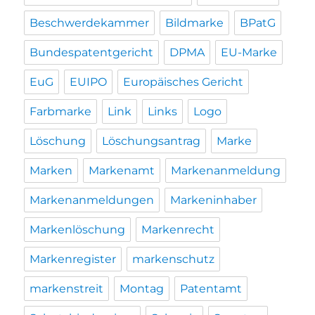
Beschwerdekammer
Bildmarke
BPatG
Bundespatentgericht
DPMA
EU-Marke
EuG
EUIPO
Europäisches Gericht
Farbmarke
Link
Links
Logo
Löschung
Löschungsantrag
Marke
Marken
Markenamt
Markenanmeldung
Markenanmeldungen
Markeninhaber
Markenlöschung
Markenrecht
Markenregister
markenschutz
markenstreit
Montag
Patentamt