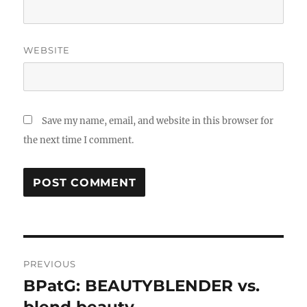
WEBSITE
Save my name, email, and website in this browser for
the next time I comment.
Post
PREVIOUS
navigation
BPatG: BEAUTYBLENDER vs.
Previous
post: