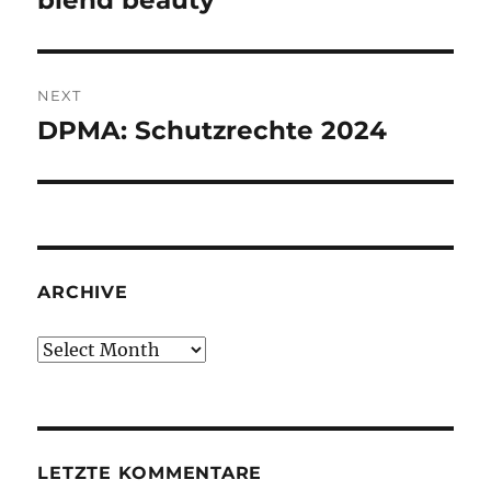
blend beauty
NEXT
DPMA: Schutzrechte 2024
Next
post:
ARCHIVE
Archive
LETZTE KOMMENTARE