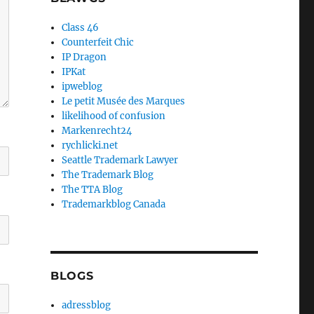
Class 46
Counterfeit Chic
IP Dragon
IPKat
ipweblog
Le petit Musée des Marques
likelihood of confusion
Markenrecht24
rychlicki.net
Seattle Trademark Lawyer
The Trademark Blog
The TTA Blog
Trademarkblog Canada
BLOGS
adressblog