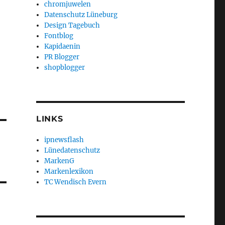
chromjuwelen
Datenschutz Lüneburg
Design Tagebuch
Fontblog
Kapidaenin
PR Blogger
shopblogger
LINKS
ipnewsflash
Lünedatenschutz
MarkenG
Markenlexikon
TC Wendisch Evern