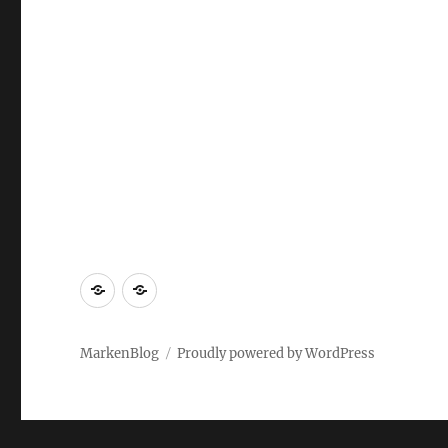
Markenrecherche
Gastbeiträge
MarkenBlog
Proudly powered by WordPress