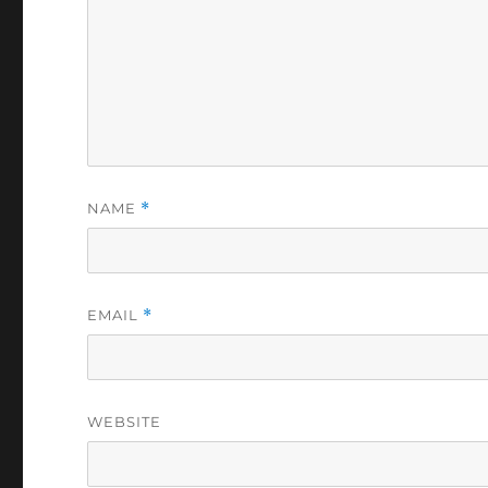
NAME
*
EMAIL
*
WEBSITE