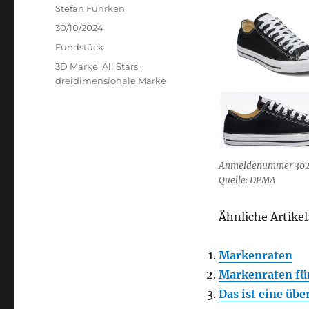
Author
Stefan Fuhrken
Posted
30/10/2024
on
Categories
Fundstück
Tags
3D Marke
,
All Stars
,
dreidimensionale Marke
Anmeldenummer 302
Quelle: DPMA
Ähnliche Artikel
Markenraten
Markenraten fü
Das ist eine üb