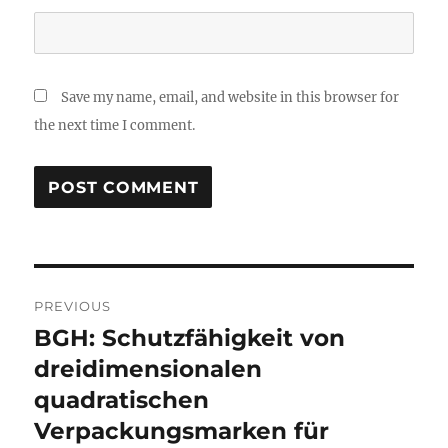
Save my name, email, and website in this browser for
the next time I comment.
Post
PREVIOUS
navigation
BGH: Schutzfähigkeit von
Previous
post:
dreidimensionalen
quadratischen
Verpackungsmarken für