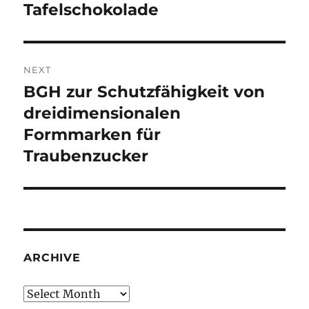
Tafelschokolade
NEXT
BGH zur Schutzfähigkeit von
Next
post:
dreidimensionalen
Formmarken für
Traubenzucker
ARCHIVE
Archive