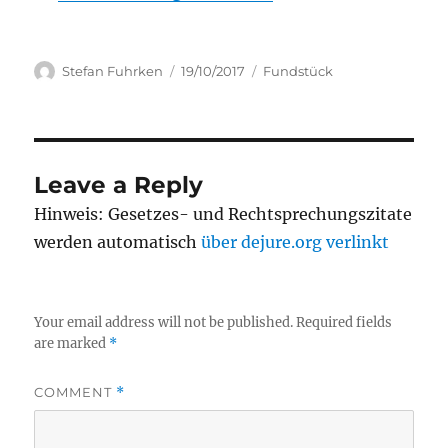
Author
Posted
Categories
Stefan Fuhrken
19/10/2017
Fundstück
on
Leave a Reply
Hinweis: Gesetzes- und Rechtsprechungszitate
werden automatisch
über dejure.org verlinkt
Your email address will not be published.
Required fields
are marked
*
COMMENT
*