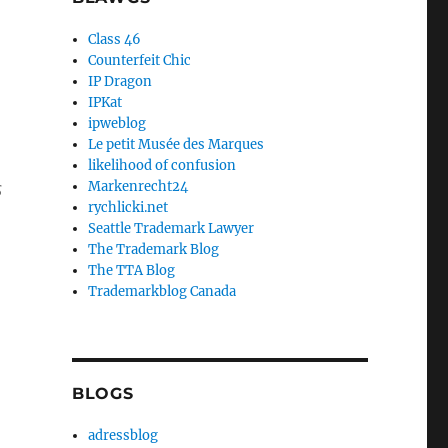
Class 46
Counterfeit Chic
IP Dragon
IPKat
ipweblog
Le petit Musée des Marques
likelihood of confusion
s
Markenrecht24
rychlicki.net
Seattle Trademark Lawyer
The Trademark Blog
The TTA Blog
Trademarkblog Canada
BLOGS
adressblog