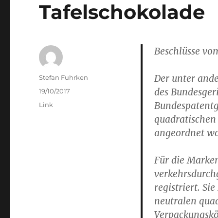
Tafelschokolade
Beschlüsse vo
Der unter ande
Author
Stefan Fuhrken
des Bundesger
Posted
19/10/2017
on
Bundespatentg
Categories
Link
quadratischen
angeordnet wo
Für die Marke
verkehrsdurchg
registriert. Si
neutralen qua
Verpackungskör