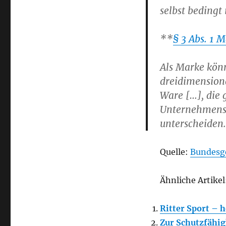
selbst bedingt i
**
§ 3 Abs. 1 
Als Marke könn
dreidimensiona
Ware […], die 
Unternehmens
unterscheiden.
Quelle:
Bundesge
Ähnliche Artikel
Ritter Sport – 
Zur Schutzfähig