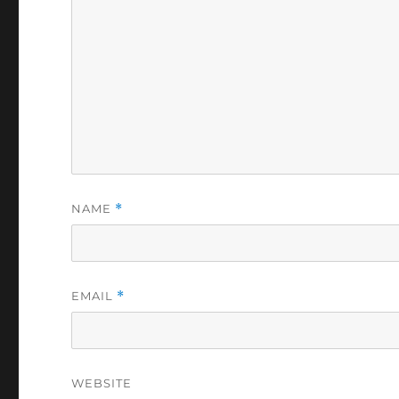
NAME
*
EMAIL
*
WEBSITE