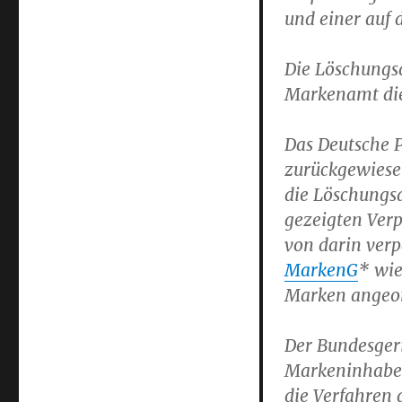
und einer auf 
Die Löschungs
Markenamt die
Das Deutsche 
zurückgewiese
die Löschungsa
gezeigten Ver
von darin ver
MarkenG
* wie
Marken angeo
Der Bundesgeri
Markeninhaber
die Verfahren 