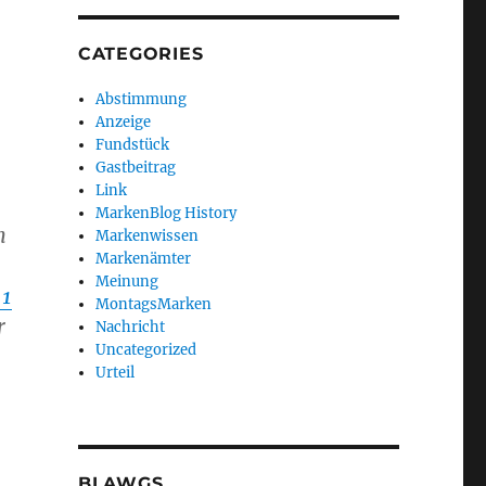
CATEGORIES
Abstimmung
Anzeige
Fundstück
Gastbeitrag
Link
MarkenBlog History
n
Markenwissen
Markenämter
Meinung
 1
MontagsMarken
r
Nachricht
Uncategorized
Urteil
BLAWGS