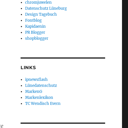
chromjuwelen
Datenschutz Lüneburg
Design Tagebuch
Fontblog
Kapidaenin
PR Blogger
shopblogger
LINKS
ipnewsflash
Lünedatenschutz
MarkenG
Markenlexikon
TC Wendisch Evern
re