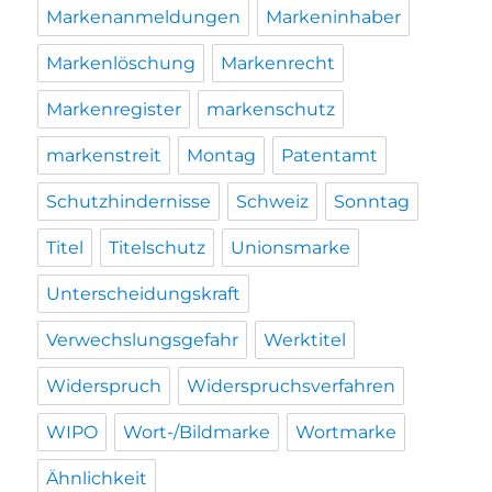
Markenanmeldungen
Markeninhaber
Markenlöschung
Markenrecht
Markenregister
markenschutz
markenstreit
Montag
Patentamt
Schutzhindernisse
Schweiz
Sonntag
Titel
Titelschutz
Unionsmarke
Unterscheidungskraft
Verwechslungsgefahr
Werktitel
Widerspruch
Widerspruchsverfahren
WIPO
Wort-/Bildmarke
Wortmarke
Ähnlichkeit