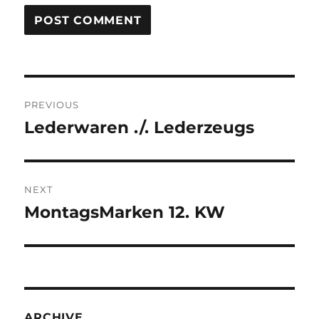
Post
PREVIOUS
navigation
Lederwaren ./. Lederzeugs
Previous
post:
NEXT
MontagsMarken 12. KW
Next
post:
ARCHIVE