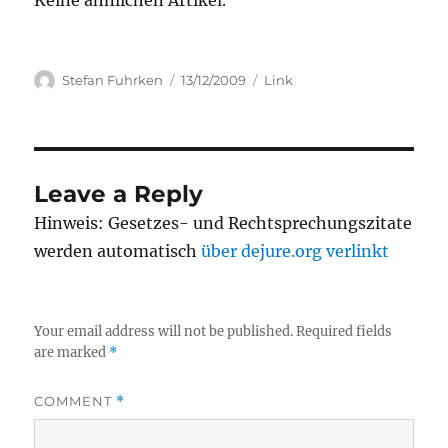
Keine ähnlichen Artikel.
Author
Posted
Categories
Stefan Fuhrken
13/12/2009
Link
on
Leave a Reply
Hinweis: Gesetzes- und Rechtsprechungszitate
werden automatisch
über dejure.org verlinkt
Your email address will not be published.
Required fields
are marked
*
COMMENT
*