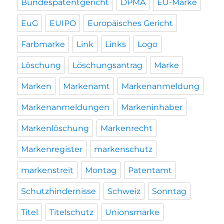
Bundespatentgericht
DPMA
EU-Marke
EuG
EUIPO
Europäisches Gericht
Farbmarke
Link
Links
Logo
Löschung
Löschungsantrag
Marke
Marken
Markenamt
Markenanmeldung
Markenanmeldungen
Markeninhaber
Markenlöschung
Markenrecht
Markenregister
markenschutz
markenstreit
Montag
Patentamt
Schutzhindernisse
Schweiz
Sonntag
Titel
Titelschutz
Unionsmarke