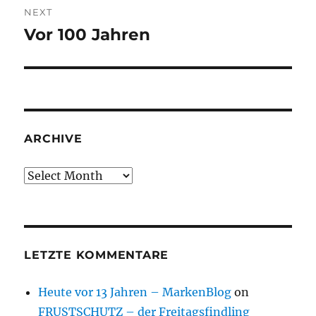
NEXT
Vor 100 Jahren
Next
post:
ARCHIVE
Archive
LETZTE KOMMENTARE
Heute vor 13 Jahren – MarkenBlog
on
FRUSTSCHUTZ – der Freitagsfindling