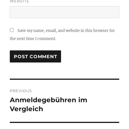
WEBSITE
Save my name, email, and website in this browser for
the next time I comment.
Post
PREVIOUS
navigation
Anmeldegebühren im
Previous
post:
Vergleich