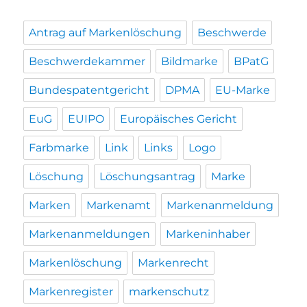
Antrag auf Markenlöschung
Beschwerde
Beschwerdekammer
Bildmarke
BPatG
Bundespatentgericht
DPMA
EU-Marke
EuG
EUIPO
Europäisches Gericht
Farbmarke
Link
Links
Logo
Löschung
Löschungsantrag
Marke
Marken
Markenamt
Markenanmeldung
Markenanmeldungen
Markeninhaber
Markenlöschung
Markenrecht
Markenregister
markenschutz