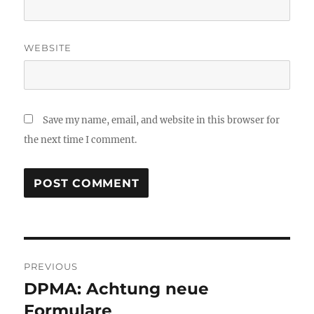
WEBSITE
Save my name, email, and website in this browser for
the next time I comment.
Post
PREVIOUS
navigation
DPMA: Achtung neue
Previous
post:
Formulare