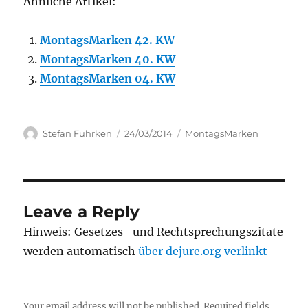
Ähnliche Artikel:
MontagsMarken 42. KW
MontagsMarken 40. KW
MontagsMarken 04. KW
Author
Posted
Categories
Stefan Fuhrken
24/03/2014
MontagsMarken
on
Leave a Reply
Hinweis: Gesetzes- und Rechtsprechungszitate
werden automatisch
über dejure.org verlinkt
Your email address will not be published.
Required fields