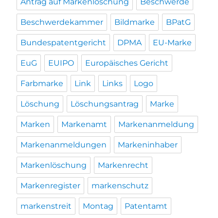
Antrag auf Markenlöschung
Beschwerde
Beschwerdekammer
Bildmarke
BPatG
Bundespatentgericht
DPMA
EU-Marke
EuG
EUIPO
Europäisches Gericht
Farbmarke
Link
Links
Logo
Löschung
Löschungsantrag
Marke
Marken
Markenamt
Markenanmeldung
Markenanmeldungen
Markeninhaber
Markenlöschung
Markenrecht
Markenregister
markenschutz
markenstreit
Montag
Patentamt