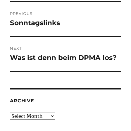
Post
PREVIOUS
navigation
Sonntagslinks
Previous
post:
NEXT
Was ist denn beim DPMA los?
Next
post:
ARCHIVE
Archive