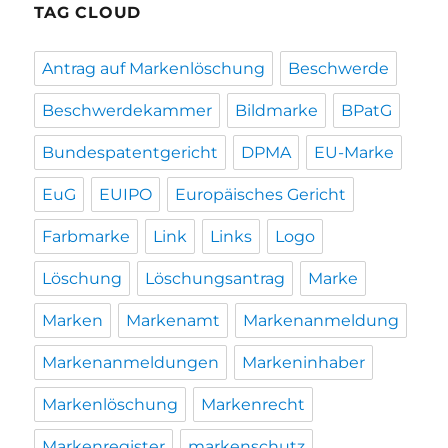
TAG CLOUD
Antrag auf Markenlöschung
Beschwerde
Beschwerdekammer
Bildmarke
BPatG
Bundespatentgericht
DPMA
EU-Marke
EuG
EUIPO
Europäisches Gericht
Farbmarke
Link
Links
Logo
Löschung
Löschungsantrag
Marke
Marken
Markenamt
Markenanmeldung
Markenanmeldungen
Markeninhaber
Markenlöschung
Markenrecht
Markenregister
markenschutz