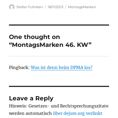
Author
Posted
Categories
Stefan Fuhrken
18/11/2013
MontagsMarken
on
One thought on
“MontagsMarken 46. KW”
Pingback:
Was ist denn beim DPMA los?
Leave a Reply
Hinweis: Gesetzes- und Rechtsprechungszitate
werden automatisch
über dejure.org verlinkt