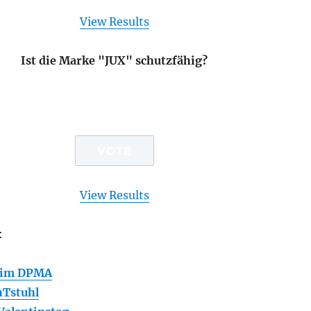
View Results
Ist die Marke "JUX" schutzfähig?
View Results
:
eim DPMA
hTstuhl