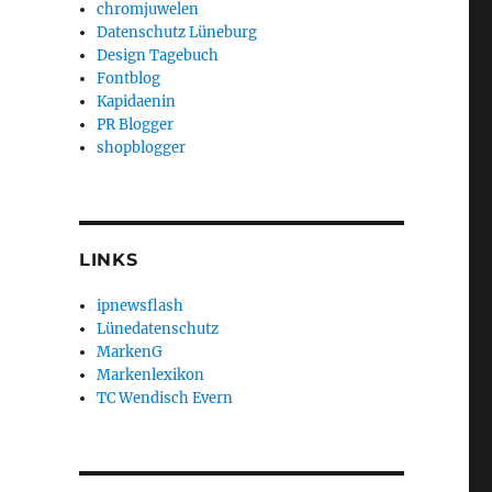
chromjuwelen
Datenschutz Lüneburg
Design Tagebuch
Fontblog
Kapidaenin
PR Blogger
shopblogger
LINKS
ipnewsflash
Lünedatenschutz
MarkenG
Markenlexikon
TC Wendisch Evern