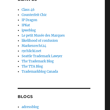
Class 46
Counterfeit Chic
IP Dragon
IPKat
ipweblog
Le petit Musée des Marques
likelihood of confusion
Markenrecht24
rychlicki.net
Seattle Trademark Lawyer
The Trademark Blog
The TTA Blog
Trademarkblog Canada
BLOGS
adressblog