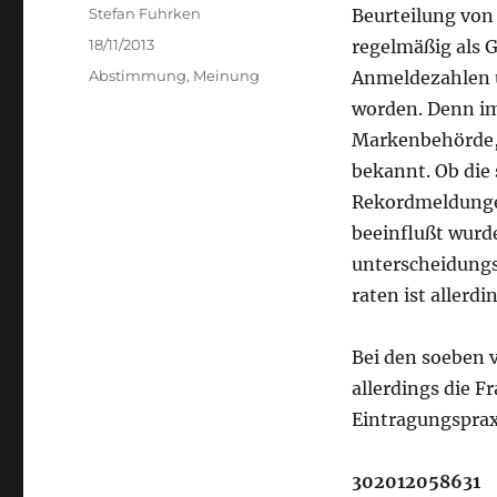
Author
Stefan Fuhrken
Beurteilung von
Posted
18/11/2013
regelmäßig als 
on
Categories
Abstimmung
,
Meinung
Anmeldezahlen 
worden. Denn i
Markenbehörde, 
bekannt. Ob die
Rekordmeldunge
beeinflußt wurde
unterscheidung
raten ist allerdi
Bei den soeben 
allerdings die F
Eintragungspraxi
302012058631