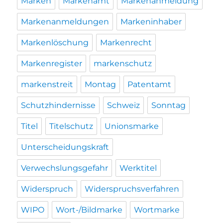
Marken
Markenamt
Markenanmeldung
Markenanmeldungen
Markeninhaber
Markenlöschung
Markenrecht
Markenregister
markenschutz
markenstreit
Montag
Patentamt
Schutzhindernisse
Schweiz
Sonntag
Titel
Titelschutz
Unionsmarke
Unterscheidungskraft
Verwechslungsgefahr
Werktitel
Widerspruch
Widerspruchsverfahren
WIPO
Wort-/Bildmarke
Wortmarke