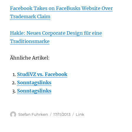
Facebook Takes on FaceBusks Website Over
Trademark Claim
Hakle: Neues Corporate Design für eine
Traditionsmarke
Ähnliche Artikel:
StudiVZ vs. Facebook
Sonntagslinks
Sonntagslinks
Author
Posted
Categories
Stefan Fuhrken
17/11/2013
Link
on