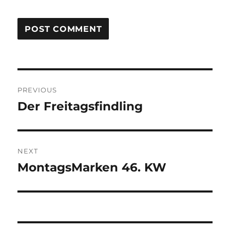
Post
PREVIOUS
navigation
Der Freitagsfindling
Previous
post:
NEXT
MontagsMarken 46. KW
Next
post: