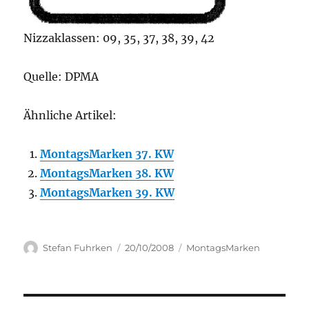
Nizzaklassen: 09, 35, 37, 38, 39, 42
Quelle: DPMA
Ähnliche Artikel:
MontagsMarken 37. KW
MontagsMarken 38. KW
MontagsMarken 39. KW
Author
Posted
Categories
Stefan Fuhrken
20/10/2008
MontagsMarken
on