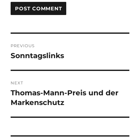
Post
PREVIOUS
navigation
Sonntagslinks
Previous
post:
NEXT
Thomas-Mann-Preis und der
Next
post:
Markenschutz