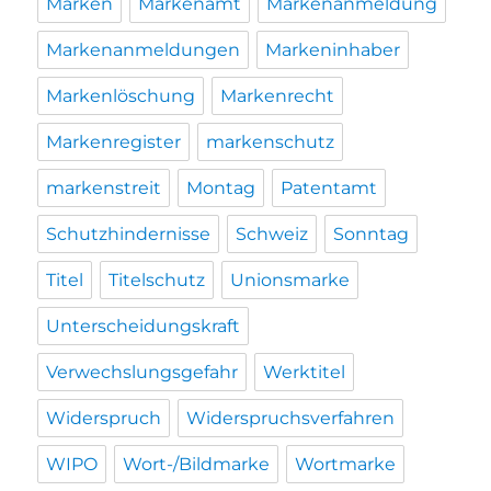
Marken
Markenamt
Markenanmeldung
Markenanmeldungen
Markeninhaber
Markenlöschung
Markenrecht
Markenregister
markenschutz
markenstreit
Montag
Patentamt
Schutzhindernisse
Schweiz
Sonntag
Titel
Titelschutz
Unionsmarke
Unterscheidungskraft
Verwechslungsgefahr
Werktitel
Widerspruch
Widerspruchsverfahren
WIPO
Wort-/Bildmarke
Wortmarke