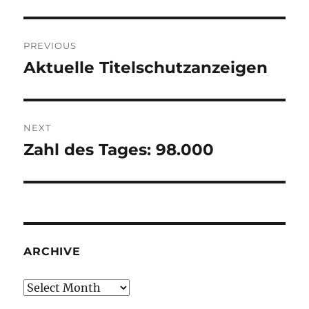
Post
PREVIOUS
navigation
Aktuelle Titelschutzanzeigen
Previous
post:
NEXT
Zahl des Tages: 98.000
Next
post:
ARCHIVE
Archive