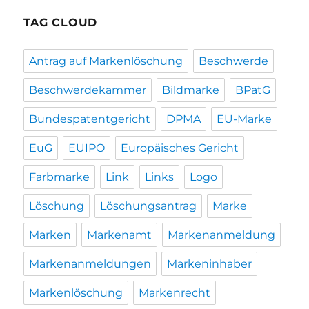
TAG CLOUD
Antrag auf Markenlöschung
Beschwerde
Beschwerdekammer
Bildmarke
BPatG
Bundespatentgericht
DPMA
EU-Marke
EuG
EUIPO
Europäisches Gericht
Farbmarke
Link
Links
Logo
Löschung
Löschungsantrag
Marke
Marken
Markenamt
Markenanmeldung
Markenanmeldungen
Markeninhaber
Markenlöschung
Markenrecht