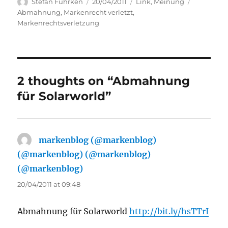
Author
Posted
Categories
Tags
Stefan Fuhrken
20/04/2011
Link
,
Meinung
on
Abmahnung
,
Markenrecht verletzt
,
Markenrechtsverletzung
2 thoughts on “Abmahnung
für Solarworld”
markenblog (@markenblog)
(@markenblog) (@markenblog)
(@markenblog)
says:
20/04/2011 at 09:48
Abmahnung für Solarworld
http://bit.ly/hsTTrI