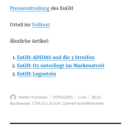
Pressemitteilung
des EuGH
Urteil im
Volltext
Ähnliche Artikel:
EuGH: ADIDAS und die 3 Streifen
EuGH: O2 unterliegt im Markenstreit
EuGH: Legostein
Author
Posted
Categories
Tags
Stefan Fuhrken
07/04/2011
Link
BUD
,
on
Budweiser
,
CTM
,
EU
,
EuGH
,
Gemeinschaftsmarke