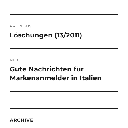
Post
PREVIOUS
navigation
Löschungen (13/2011)
Previous
post:
NEXT
Gute Nachrichten für
Next
post:
Markenanmelder in Italien
ARCHIVE