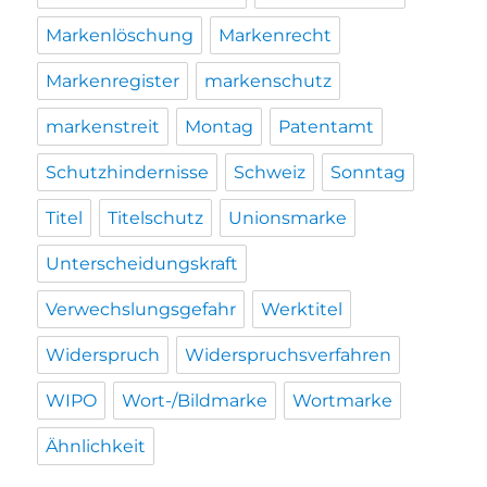
Markenlöschung
Markenrecht
Markenregister
markenschutz
markenstreit
Montag
Patentamt
Schutzhindernisse
Schweiz
Sonntag
Titel
Titelschutz
Unionsmarke
Unterscheidungskraft
Verwechslungsgefahr
Werktitel
Widerspruch
Widerspruchsverfahren
WIPO
Wort-/Bildmarke
Wortmarke
Ähnlichkeit