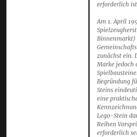
erforderlich ist
Am 1. April 19
Spielzeughers
Binnenmarkt) d
Gemeinschafts
zunächst ein. 
Marke jedoch 
Spielbaustein
Begründung für
Steins eindeut
eine praktisch
Kennzeichnung
Lego-Stein dar
Reihen Vorsprü
erforderlich s