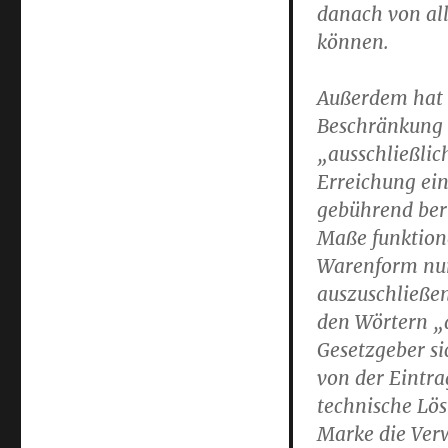
danach von al
können.
Außerdem hat d
Beschränkung d
„ausschließlic
Erreichung ein
gebührend berü
Maße funktione
Warenform nur
auszuschließen
den Wörtern „a
Gesetzgeber si
von der Eintra
technische Lös
Marke die Ver