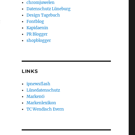
chromjuwelen
Datenschutz Lüneburg
Design Tagebuch
n
Fontblog
Kapidaenin
PR Blogger
shopblogger
LINKS
ipnewsflash
Lünedatenschutz
MarkenG
Markenlexikon
TC Wendisch Evern