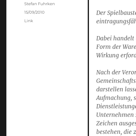
Author
Stefan Fuhrken
Der Spielbaust
Posted
15/09/2010
on
eintragungsfä
Categories
Link
Dabei handelt 
Form der Ware 
Wirkung erford
Nach der Vero
Gemeinschaftsm
darstellen las
Aufmachung, so
Dienstleistun
Unternehmen z
Zeichen ausges
bestehen, die 