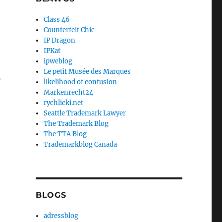
Class 46
Counterfeit Chic
IP Dragon
IPKat
ipweblog
Le petit Musée des Marques
.
likelihood of confusion
Markenrecht24
rychlicki.net
Seattle Trademark Lawyer
The Trademark Blog
The TTA Blog
Trademarkblog Canada
BLOGS
adressblog