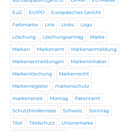
Bundespatentgericht
DPMA
EU-Marke
EuG
EUIPO
Europäisches Gericht
Farbmarke
Link
Links
Logo
Löschung
Löschungsantrag
Marke
Marken
Markenamt
Markenanmeldung
Markenanmeldungen
Markeninhaber
Markenlöschung
Markenrecht
Markenregister
markenschutz
markenstreit
Montag
Patentamt
Schutzhindernisse
Schweiz
Sonntag
Titel
Titelschutz
Unionsmarke