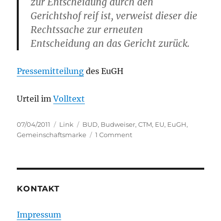
zur Entscheidung durch den
Gerichtshof reif ist, verweist dieser die
Rechtssache zur erneuten
Entscheidung an das Gericht zurück.
Pressemitteilung
des EuGH
Urteil im
Volltext
Posted
Categories
Tags
07/04/2011
Link
BUD
,
Budweiser
,
CTM
,
EU
,
EuGH
,
on
on
Gemeinschaftsmarke
1 Comment
EuGH:
BUD
KONTAKT
Impressum