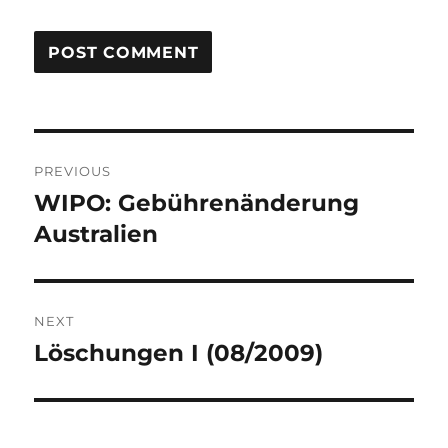
Post
PREVIOUS
navigation
WIPO: Gebührenänderung
Previous
post:
Australien
NEXT
Löschungen I (08/2009)
Next
post: