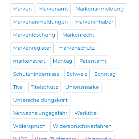
Marken
Markenamt
Markenanmeldung
Markenanmeldungen
Markeninhaber
Markenlöschung
Markenrecht
Markenregister
markenschutz
markenstreit
Montag
Patentamt
Schutzhindernisse
Schweiz
Sonntag
Titel
Titelschutz
Unionsmarke
Unterscheidungskraft
Verwechslungsgefahr
Werktitel
Widerspruch
Widerspruchsverfahren