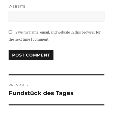
WEBSITE
Save my name, email, and website in this browser for
the next time I comment.
Post
PREVIOUS
navigation
Fundstück des Tages
Previous
post: