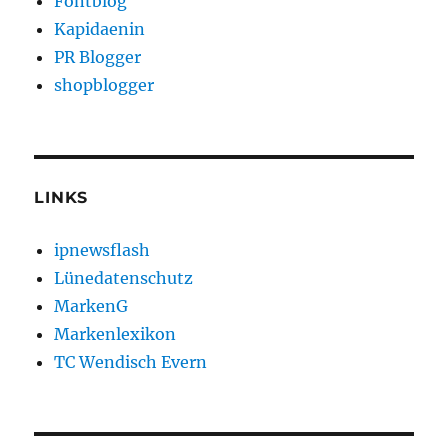
Fontblog
Kapidaenin
PR Blogger
shopblogger
LINKS
ipnewsflash
Lünedatenschutz
MarkenG
Markenlexikon
TC Wendisch Evern