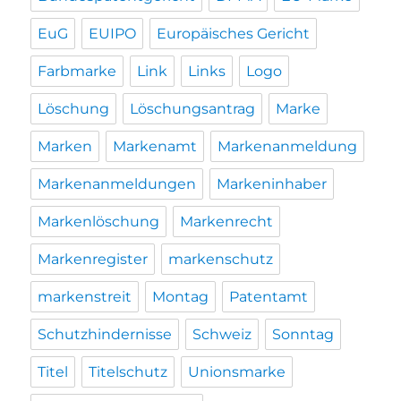
EuG
EUIPO
Europäisches Gericht
Farbmarke
Link
Links
Logo
Löschung
Löschungsantrag
Marke
Marken
Markenamt
Markenanmeldung
Markenanmeldungen
Markeninhaber
Markenlöschung
Markenrecht
Markenregister
markenschutz
markenstreit
Montag
Patentamt
Schutzhindernisse
Schweiz
Sonntag
Titel
Titelschutz
Unionsmarke