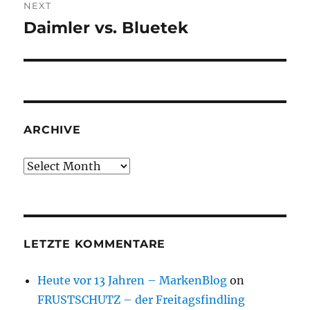
NEXT
Daimler vs. Bluetek
Next
post:
ARCHIVE
Archive
LETZTE KOMMENTARE
Heute vor 13 Jahren – MarkenBlog
on
FRUSTSCHUTZ – der Freitagsfindling