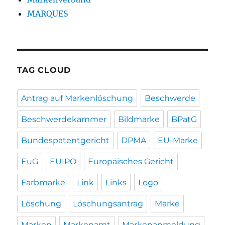
MARQUES
TAG CLOUD
Antrag auf Markenlöschung
Beschwerde
Beschwerdekammer
Bildmarke
BPatG
Bundespatentgericht
DPMA
EU-Marke
EuG
EUIPO
Europäisches Gericht
Farbmarke
Link
Links
Logo
Löschung
Löschungsantrag
Marke
Marken
Markenamt
Markenanmeldung