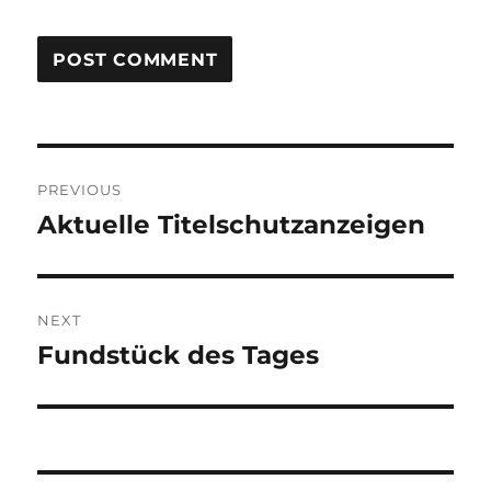
Post
PREVIOUS
navigation
Aktuelle Titelschutzanzeigen
Previous
post:
NEXT
Fundstück des Tages
Next
post: