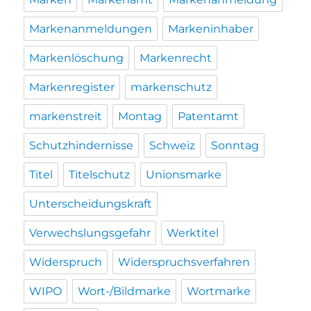
Markenanmeldungen
Markeninhaber
Markenlöschung
Markenrecht
Markenregister
markenschutz
markenstreit
Montag
Patentamt
Schutzhindernisse
Schweiz
Sonntag
Titel
Titelschutz
Unionsmarke
Unterscheidungskraft
Verwechslungsgefahr
Werktitel
Widerspruch
Widerspruchsverfahren
WIPO
Wort-/Bildmarke
Wortmarke