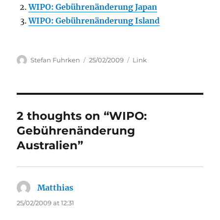
WIPO: Gebührenänderung Japan
WIPO: Gebührenänderung Island
Author
Posted
Categories
Stefan Fuhrken
25/02/2009
Link
on
2 thoughts on “WIPO:
Gebührenänderung
Australien”
Matthias
says:
25/02/2009 at 12:31