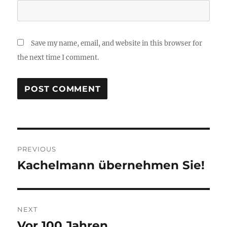
Save my name, email, and website in this browser for
the next time I comment.
Post
PREVIOUS
navigation
Kachelmann übernehmen Sie!
Previous
post:
NEXT
Vor 100 Jahren
Next