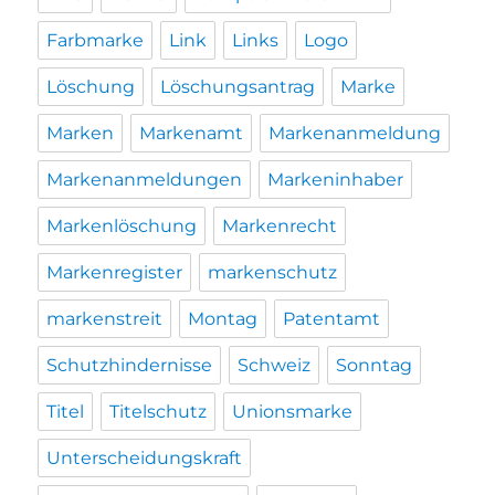
Farbmarke
Link
Links
Logo
Löschung
Löschungsantrag
Marke
Marken
Markenamt
Markenanmeldung
Markenanmeldungen
Markeninhaber
Markenlöschung
Markenrecht
Markenregister
markenschutz
markenstreit
Montag
Patentamt
Schutzhindernisse
Schweiz
Sonntag
Titel
Titelschutz
Unionsmarke
Unterscheidungskraft