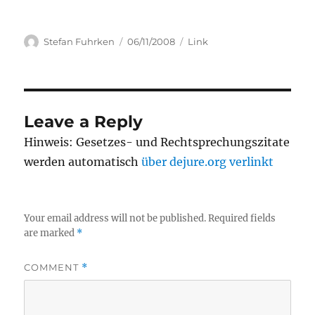
Author
Posted
Categories
Stefan Fuhrken
06/11/2008
Link
on
Leave a Reply
Hinweis: Gesetzes- und Rechtsprechungszitate
werden automatisch
über dejure.org verlinkt
Your email address will not be published.
Required fields
are marked
*
COMMENT
*