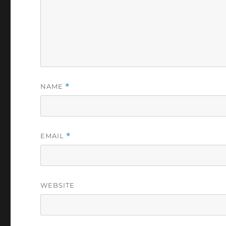
NAME
*
EMAIL
*
WEBSITE