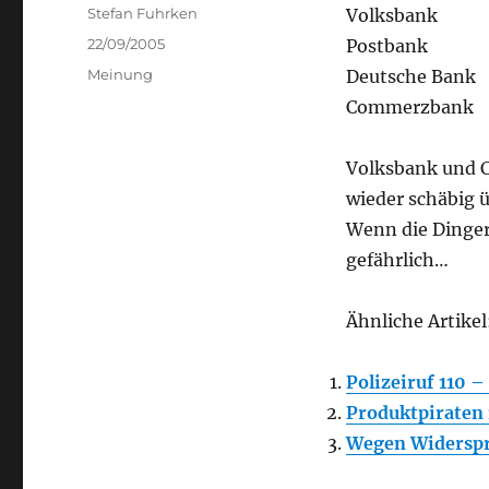
Author
Stefan Fuhrken
Volksbank
Posted
22/09/2005
Postbank
on
Categories
Meinung
Deutsche Bank
Commerzbank
Volksbank und C
wieder schäbig ü
Wenn die Dinger
gefährlich…
Ähnliche Artikel
Polizeiruf 110 
Produktpiraten 
Wegen Widerspr