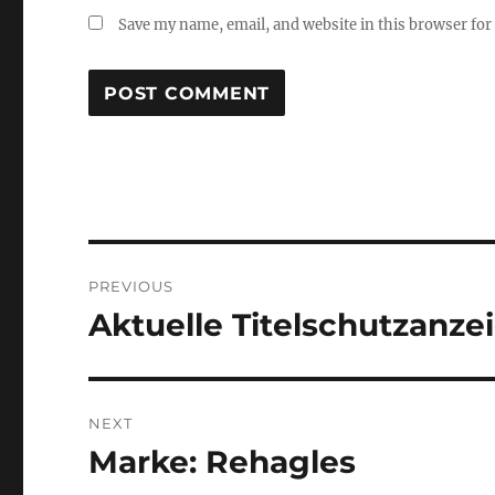
Save my name, email, and website in this browser for
Post
PREVIOUS
navigation
Aktuelle Titelschutzanze
Previous
post:
NEXT
Marke: Rehagles
Next
post: