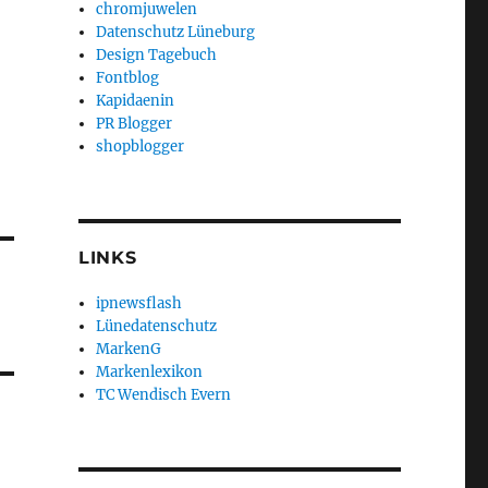
chromjuwelen
Datenschutz Lüneburg
Design Tagebuch
Fontblog
Kapidaenin
PR Blogger
shopblogger
LINKS
ipnewsflash
Lünedatenschutz
MarkenG
Markenlexikon
TC Wendisch Evern