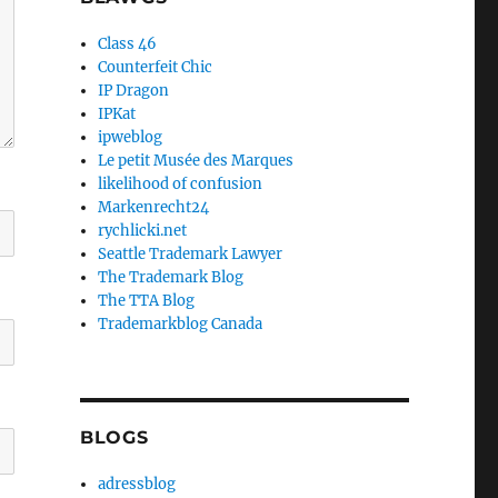
Class 46
Counterfeit Chic
IP Dragon
IPKat
ipweblog
Le petit Musée des Marques
likelihood of confusion
Markenrecht24
rychlicki.net
Seattle Trademark Lawyer
The Trademark Blog
The TTA Blog
Trademarkblog Canada
BLOGS
adressblog