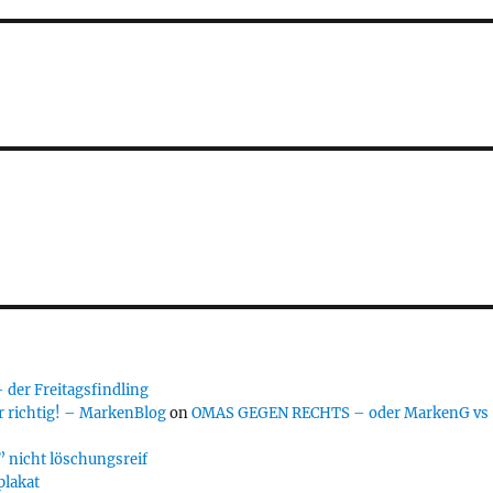
er Freitagsfindling
 richtig! – MarkenBlog
on
OMAS GEGEN RECHTS – oder MarkenG vs
 nicht löschungsreif
plakat