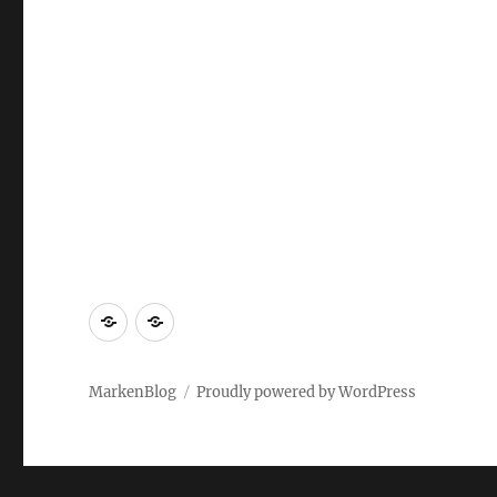
Markenrecherche
Gastbeiträge
MarkenBlog
Proudly powered by WordPress