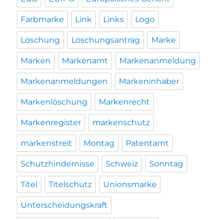
Farbmarke
Link
Links
Logo
Löschung
Löschungsantrag
Marke
Marken
Markenamt
Markenanmeldung
Markenanmeldungen
Markeninhaber
Markenlöschung
Markenrecht
Markenregister
markenschutz
markenstreit
Montag
Patentamt
Schutzhindernisse
Schweiz
Sonntag
Titel
Titelschutz
Unionsmarke
Unterscheidungskraft