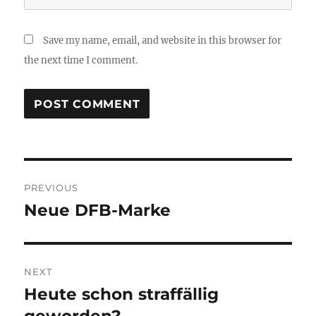
Save my name, email, and website in this browser for
the next time I comment.
Post
PREVIOUS
navigation
Neue DFB-Marke
Previous
post:
NEXT
Heute schon straffällig
Next
post: