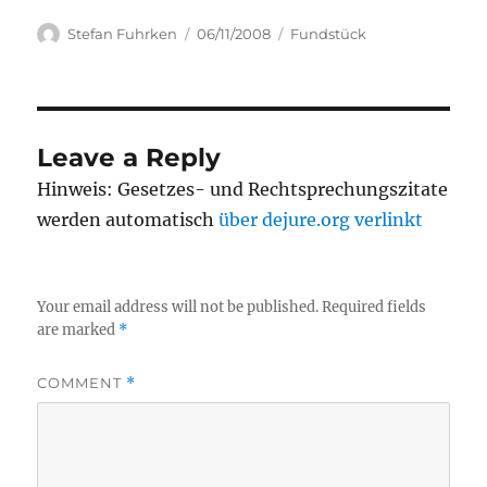
Author
Posted
Categories
Stefan Fuhrken
06/11/2008
Fundstück
on
Leave a Reply
Hinweis: Gesetzes- und Rechtsprechungszitate
werden automatisch
über dejure.org verlinkt
Your email address will not be published.
Required fields
are marked
*
COMMENT
*