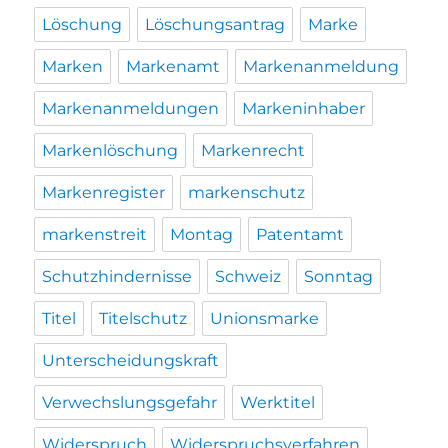
Löschung
Löschungsantrag
Marke
Marken
Markenamt
Markenanmeldung
Markenanmeldungen
Markeninhaber
Markenlöschung
Markenrecht
Markenregister
markenschutz
markenstreit
Montag
Patentamt
Schutzhindernisse
Schweiz
Sonntag
Titel
Titelschutz
Unionsmarke
Unterscheidungskraft
Verwechslungsgefahr
Werktitel
Widerspruch
Widerspruchsverfahren