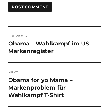
Post
PREVIOUS
navigation
Obama – Wahlkampf im US-
Previous
post:
Markenregister
NEXT
Obama for yo Mama –
Next
post:
Markenproblem für
Wahlkampf T-Shirt