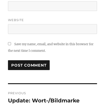
WEBSITE
Save my name, email, and website in this browser for
the next time I comment.
Post
PREVIOUS
navigation
Update: Wort-/Bildmarke
Previous