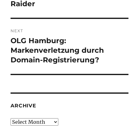
post:
Raider
NEXT
OLG Hamburg:
Next
post:
Markenverletzung durch
Domain-Registrierung?
ARCHIVE
Archive