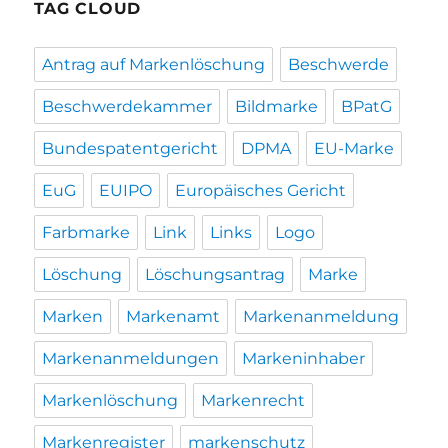
TAG CLOUD
Antrag auf Markenlöschung
Beschwerde
Beschwerdekammer
Bildmarke
BPatG
Bundespatentgericht
DPMA
EU-Marke
EuG
EUIPO
Europäisches Gericht
Farbmarke
Link
Links
Logo
Löschung
Löschungsantrag
Marke
Marken
Markenamt
Markenanmeldung
Markenanmeldungen
Markeninhaber
Markenlöschung
Markenrecht
Markenregister
markenschutz