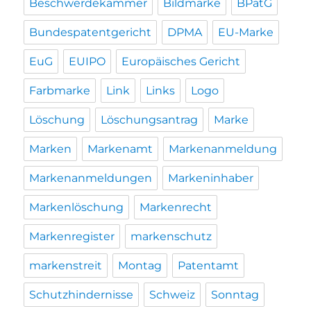
Beschwerdekammer
Bildmarke
BPatG
Bundespatentgericht
DPMA
EU-Marke
EuG
EUIPO
Europäisches Gericht
Farbmarke
Link
Links
Logo
Löschung
Löschungsantrag
Marke
Marken
Markenamt
Markenanmeldung
Markenanmeldungen
Markeninhaber
Markenlöschung
Markenrecht
Markenregister
markenschutz
markenstreit
Montag
Patentamt
Schutzhindernisse
Schweiz
Sonntag