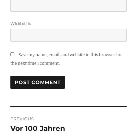
WEBSITE
Save my name, email, and website in this browser for
the next time I comment.
Post
PREVIOUS
navigation
Vor 100 Jahren
Previous
post: